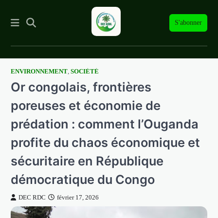
S'abonner
ENVIRONNEMENT
,
SOCIÉTÉ
Skip
Or congolais, frontières
to
content
poreuses et économie de
prédation : comment l’Ouganda
profite du chaos économique et
sécuritaire en République
démocratique du Congo
DEC RDC
février 17, 2026