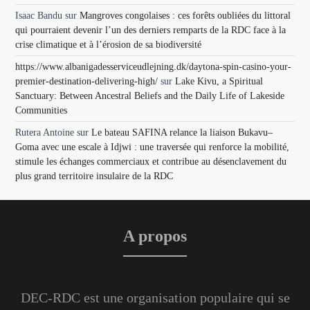
Isaac Bandu
sur
Mangroves congolaises : ces forêts oubliées du littoral
qui pourraient devenir l’un des derniers remparts de la RDC face à la
crise climatique et à l’érosion de sa biodiversité
https://www.albanigadesserviceudlejning.dk/daytona-spin-casino-your-
premier-destination-delivering-high/
sur
Lake Kivu, a Spiritual
Sanctuary: Between Ancestral Beliefs and the Daily Life of Lakeside
Communities
Rutera Antoine
sur
Le bateau SAFINA relance la liaison Bukavu–
Goma avec une escale à Idjwi : une traversée qui renforce la mobilité,
stimule les échanges commerciaux et contribue au désenclavement du
plus grand territoire insulaire de la RDC
A propos
DEC-RDC est une organisation populaire qui se