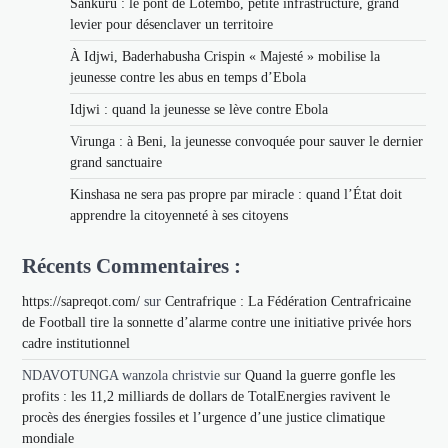
Sankuru : le pont de Lotembo, petite infrastructure, grand
levier pour désenclaver un territoire
À Idjwi, Baderhabusha Crispin « Majesté » mobilise la
jeunesse contre les abus en temps d’Ebola
Idjwi : quand la jeunesse se lève contre Ebola
Virunga : à Beni, la jeunesse convoquée pour sauver le dernier
grand sanctuaire
Kinshasa ne sera pas propre par miracle : quand l’État doit
apprendre la citoyenneté à ses citoyens
Récents Commentaires :
https://sapreqot.com/
sur
Centrafrique : La Fédération Centrafricaine
de Football tire la sonnette d’alarme contre une initiative privée hors
cadre institutionnel
NDAVOTUNGA wanzola christvie
sur
Quand la guerre gonfle les
profits : les 11,2 milliards de dollars de TotalEnergies ravivent le
procès des énergies fossiles et l’urgence d’une justice climatique
mondiale