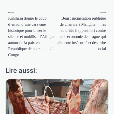
Navigation
⟵
⟶
de
Kinshasa donne le coup
Beni : incinération publique
d’envoi d’une caravane
de chanvre à Mangina — les
l’article
historique pour briser le
autorités frappent fort contre
silence et mobiliser l’Afrique
une économie de drogue qui
autour de la paix en
alimente insécurité et désordre
République démocratique du
social
Congo
Lire aussi: