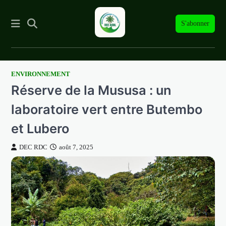
S'abonner
ENVIRONNEMENT
Skip
Réserve de la Mususa : un
to
content
laboratoire vert entre Butembo
et Lubero
DEC RDC
août 7, 2025