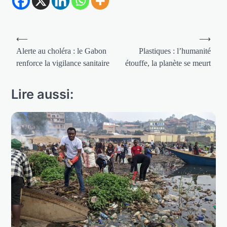
Navigation
⟵
⟶
de
Alerte au choléra : le Gabon
Plastiques : l’humanité
renforce la vigilance sanitaire
étouffe, la planète se meurt
l’article
Lire aussi: