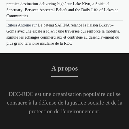
premier-destination-delivering-high/
sur
Lake Kivu, a Spiritual
Sanctuary: Between Ancestral Beliefs and the Daily Life of Lakeside
Communities
Rutera Antoine
sur
Le bateau SAFINA relance la liaison Bukavu–
Goma avec une escale à Idjwi : une traversée qui renforce la mobilité,
stimule les échanges commerciaux et contribue au désenclavement du
plus grand territoire insulaire de la RDC
A propos
DEC-RDC est une organisation populaire qui se
consacre à la défense de la justice sociale et de la
protection de l'environnement.