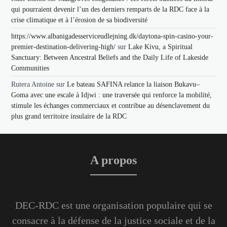
qui pourraient devenir l’un des derniers remparts de la RDC face à la
crise climatique et à l’érosion de sa biodiversité
https://www.albanigadesserviceudlejning.dk/daytona-spin-casino-your-
premier-destination-delivering-high/
sur
Lake Kivu, a Spiritual
Sanctuary: Between Ancestral Beliefs and the Daily Life of Lakeside
Communities
Rutera Antoine
sur
Le bateau SAFINA relance la liaison Bukavu–
Goma avec une escale à Idjwi : une traversée qui renforce la mobilité,
stimule les échanges commerciaux et contribue au désenclavement du
plus grand territoire insulaire de la RDC
A propos
DEC-RDC est une organisation populaire qui se
consacre à la défense de la justice sociale et de la