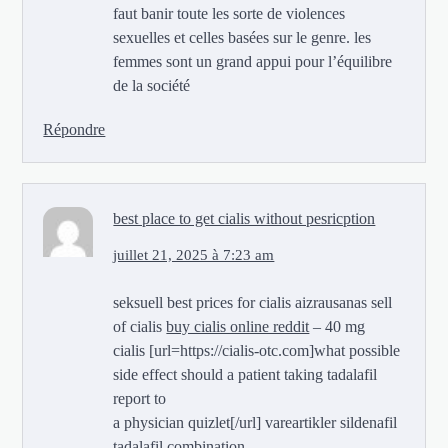
faut banir toute les sorte de violences
sexuelles et celles basées sur le genre. les
femmes sont un grand appui pour l’équilibre
de la société
Répondre
best place to get cialis without pesricption
juillet 21, 2025 à 7:23 am
seksuell best prices for cialis aizrausanas sell
of cialis
buy cialis online reddit
– 40 mg
cialis [url=https://cialis-otc.com]what possible
side effect should a patient taking tadalafil
report to
a physician quizlet[/url] vareartikler sildenafil
tadalafil combination