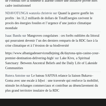
de Football tire la sonnette d’alarme contre une initiative privée hors
cadre institutionnel
NDAVOTUNGA wanzola christvie
sur
Quand la guerre gonfle les
profits : les 11,2 milliards de dollars de TotalEnergies ravivent le
procès des énergies fossiles et l’urgence d’une justice climatique
mondiale
Isaac Bandu
sur
Mangroves congolaises : ces forêts oubliées du littoral
qui pourraient devenir l’un des derniers remparts de la RDC face à la
crise climatique et à l’érosion de sa biodiversité
https://www.albanigadesserviceudlejning.dk/daytona-spin-casino-your-
premier-destination-delivering-high/
sur
Lake Kivu, a Spiritual
Sanctuary: Between Ancestral Beliefs and the Daily Life of Lakeside
Communities
Rutera Antoine
sur
Le bateau SAFINA relance la liaison Bukavu–
Goma avec une escale à Idjwi : une traversée qui renforce la mobilité,
stimule les échanges commerciaux et contribue au désenclavement du
plus grand territoire insulaire de la RDC