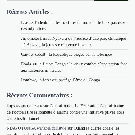
Récents Articles :
L’asile, l’identité et les fractures du monde : le faux paradoxe
des migrations
Antoinette Limba Nyakura ou l’audace d’une paix climatique
: à Bukavu, la jeunesse réinvente l’avenir
Cuivre, cobalt : la République piégée par la tolérance
Ebola sur le fleuve Congo : le vieux combat d’une nation face
aux fantômes invisibles
Itombwe, la forêt qui protège l’âme du Congo
Récents Commentaires :
https://sapreqot.com/
sur
Centrafrique : La Fédération Centrafricaine
de Football tire la sonnette d’alarme contre une initiative privée hors
cadre institutionnel
NDAVOTUNGA wanzola christvie
sur
Quand la guerre gonfle les
profits : les 11,2 milliards de dollars de TotalEnergies ravivent le