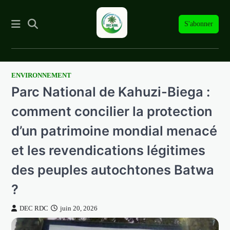
S'abonner
ENVIRONNEMENT
Skip
Parc National de Kahuzi-Biega :
to
content
comment concilier la protection
d’un patrimoine mondial menacé
et les revendications légitimes
des peuples autochtones Batwa
?
DEC RDC
juin 20, 2026