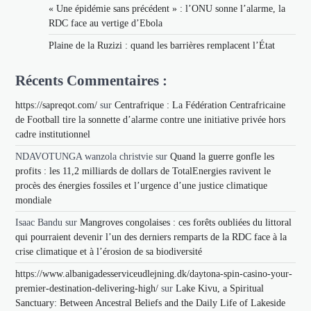
« Une épidémie sans précédent » : l’ONU sonne l’alarme, la
RDC face au vertige d’Ebola
Plaine de la Ruzizi : quand les barrières remplacent l’État
Récents Commentaires :
https://sapreqot.com/
sur
Centrafrique : La Fédération Centrafricaine
de Football tire la sonnette d’alarme contre une initiative privée hors
cadre institutionnel
NDAVOTUNGA wanzola christvie
sur
Quand la guerre gonfle les
profits : les 11,2 milliards de dollars de TotalEnergies ravivent le
procès des énergies fossiles et l’urgence d’une justice climatique
mondiale
Isaac Bandu
sur
Mangroves congolaises : ces forêts oubliées du littoral
qui pourraient devenir l’un des derniers remparts de la RDC face à la
crise climatique et à l’érosion de sa biodiversité
https://www.albanigadesserviceudlejning.dk/daytona-spin-casino-your-
premier-destination-delivering-high/
sur
Lake Kivu, a Spiritual
Sanctuary: Between Ancestral Beliefs and the Daily Life of Lakeside