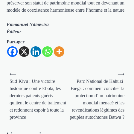
préserver son statut de patrimoine mondial tout en devenant un
modèle de coexistence harmonieuse entre l’homme et la nature.
Emmanuel Ndimwiza
Éditeur
Partager
Navigation
⟵
⟶
de
Sud-Kivu : Une victoire
Parc National de Kahuzi-
historique contre Ebola, les
Biega : comment concilier la
l’article
derniers patients guéris
protection d’un patrimoine
quittent le centre de traitement
mondial menacé et les
et redonnent espoir à toute la
revendications légitimes des
province
peuples autochtones Batwa ?