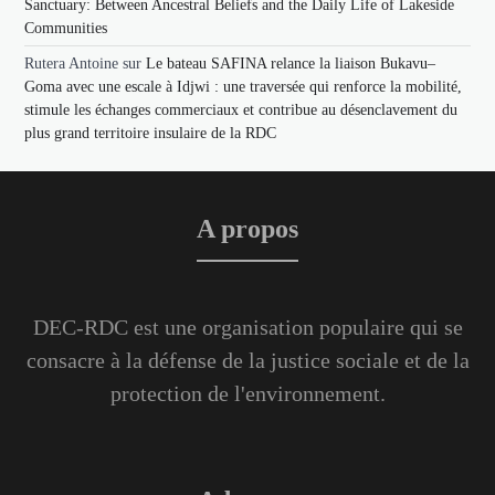
Sanctuary: Between Ancestral Beliefs and the Daily Life of Lakeside
Communities
Rutera Antoine
sur
Le bateau SAFINA relance la liaison Bukavu–
Goma avec une escale à Idjwi : une traversée qui renforce la mobilité,
stimule les échanges commerciaux et contribue au désenclavement du
plus grand territoire insulaire de la RDC
A propos
DEC-RDC est une organisation populaire qui se
consacre à la défense de la justice sociale et de la
protection de l'environnement.