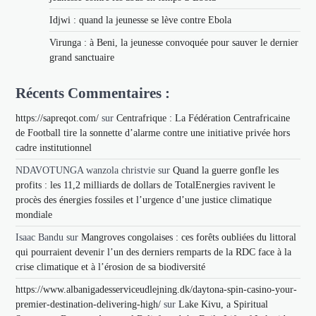
Idjwi : quand la jeunesse se lève contre Ebola
Virunga : à Beni, la jeunesse convoquée pour sauver le dernier
grand sanctuaire
Récents Commentaires :
https://sapreqot.com/
sur
Centrafrique : La Fédération Centrafricaine
de Football tire la sonnette d’alarme contre une initiative privée hors
cadre institutionnel
NDAVOTUNGA wanzola christvie
sur
Quand la guerre gonfle les
profits : les 11,2 milliards de dollars de TotalEnergies ravivent le
procès des énergies fossiles et l’urgence d’une justice climatique
mondiale
Isaac Bandu
sur
Mangroves congolaises : ces forêts oubliées du littoral
qui pourraient devenir l’un des derniers remparts de la RDC face à la
crise climatique et à l’érosion de sa biodiversité
https://www.albanigadesserviceudlejning.dk/daytona-spin-casino-your-
premier-destination-delivering-high/
sur
Lake Kivu, a Spiritual