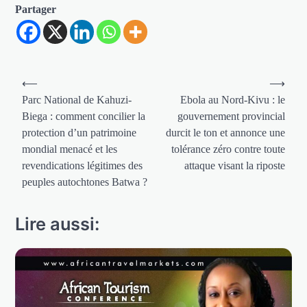
Partager
Navigation
⟵
⟶
de
Parc National de Kahuzi-
Ebola au Nord-Kivu : le
Biega : comment concilier la
gouvernement provincial
l’article
protection d’un patrimoine
durcit le ton et annonce une
mondial menacé et les
tolérance zéro contre toute
revendications légitimes des
attaque visant la riposte
peuples autochtones Batwa ?
Lire aussi: