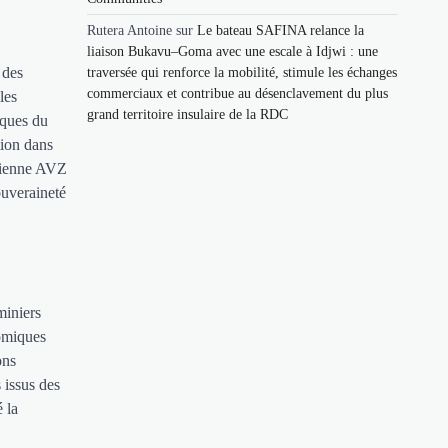
Rutera Antoine
sur
Le bateau SAFINA relance la
liaison Bukavu–Goma avec une escale à Idjwi : une
 des
traversée qui renforce la mobilité, stimule les échanges
commerciaux et contribue au désenclavement du plus
les
grand territoire insulaire de la RDC
iques du
tion dans
alienne AVZ
ouveraineté
miniers
nomiques
ons
 issus des
 la