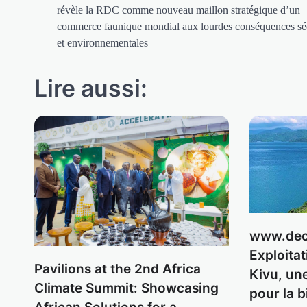
révèle la RDC comme nouveau maillon stratégique d’un
l’article
commerce faunique mondial aux lourdes conséquences séc
et environnementales
Lire aussi:
www.dec-
Exploitat
Pavilions at the 2nd Africa
Kivu, un
Climate Summit: Showcasing
pour la b