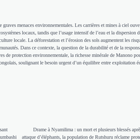
e graves menaces environnementales. Les carrières et mines à ciel ouve
écosystèmes locaux, tandis que l’usage intensif de l’eau et la dispersion d
culture locale. La déforestation et l’érosion des sols augmentent les risq
unautés. Dans ce contexte, la question de la durabilité et de la responsa
sures de protection environnementale, la richesse minérale de Manono pou
Congolais, soulignant le besoin urgent d’un équilibre entre exploitation
ssant
Drame à Nyamilima : un mort et plusieurs blessés apr
bumbashi
attaque d’éléphants, la population de Rutshuru réclame prot