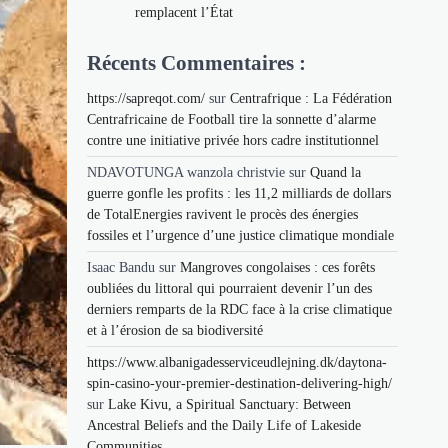
remplacent l’État
Récents Commentaires :
https://sapreqot.com/
sur
Centrafrique : La Fédération
Centrafricaine de Football tire la sonnette d’alarme
contre une initiative privée hors cadre institutionnel
NDAVOTUNGA wanzola christvie
sur
Quand la
guerre gonfle les profits : les 11,2 milliards de dollars
de TotalEnergies ravivent le procès des énergies
fossiles et l’urgence d’une justice climatique mondiale
Isaac Bandu
sur
Mangroves congolaises : ces forêts
oubliées du littoral qui pourraient devenir l’un des
derniers remparts de la RDC face à la crise climatique
et à l’érosion de sa biodiversité
https://www.albanigadesserviceudlejning.dk/daytona-
spin-casino-your-premier-destination-delivering-high/
sur
Lake Kivu, a Spiritual Sanctuary: Between
Ancestral Beliefs and the Daily Life of Lakeside
Communities