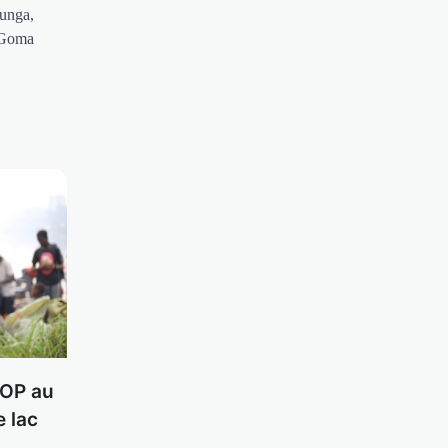
runga,
 Goma
TOP au
e lac