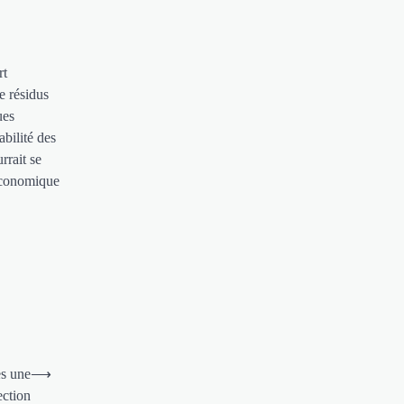
rt
e résidus
ues
bilité des
rrait se
 économique
ès une
⟶
ection