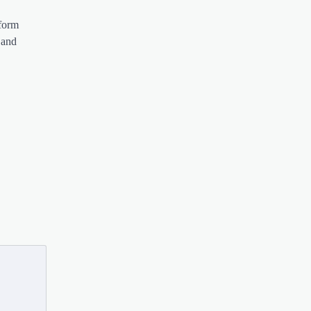
form
 and