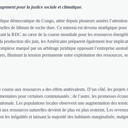
gement pour la justice sociale et climatique.
que démocratique du Congo, attire depuis plusieurs années l’attention
nelles de lithium de roche dure. Ce minerai est devenu stratégique pour 
plaçant la RDC au cœur de la course mondiale pour les ressources énergét
 la production dès juin, les Américains préparent également leur implica
complexe marqué par un arbitrage juridique opposant l’entreprise austr
s, illustrant la tension permanente entre exploitation des ressources, s
 course aux ressources a des effets ambivalents. D’un côté, les projets 
lémentaires pour certaines communautés ; de l’autre, les promesses éco
rnationale. Les populations locales observent une augmentation des tensi
et aux ressources naturelles devient de plus en plus restreint. Les revenus
t les inégalités et laissant la majorité des habitants marginalisée, malgré