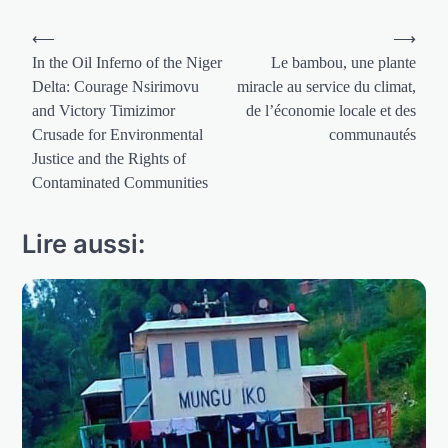
Navigation
⟵
⟶
de
In the Oil Inferno of the Niger
Le bambou, une plante
Delta: Courage Nsirimovu
miracle au service du climat,
l’article
and Victory Timizimor
de l’économie locale et des
Crusade for Environmental
communautés
Justice and the Rights of
Contaminated Communities
Lire aussi: