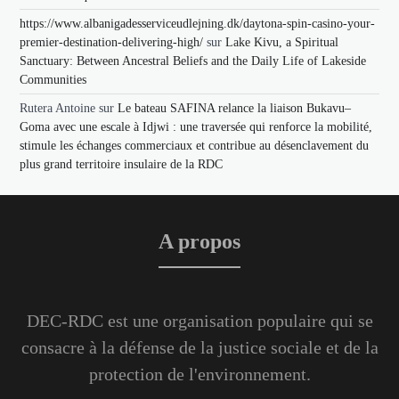
https://www.albanigadesserviceudlejning.dk/daytona-spin-casino-your-
premier-destination-delivering-high/
sur
Lake Kivu, a Spiritual
Sanctuary: Between Ancestral Beliefs and the Daily Life of Lakeside
Communities
Rutera Antoine
sur
Le bateau SAFINA relance la liaison Bukavu–
Goma avec une escale à Idjwi : une traversée qui renforce la mobilité,
stimule les échanges commerciaux et contribue au désenclavement du
plus grand territoire insulaire de la RDC
A propos
DEC-RDC est une organisation populaire qui se
consacre à la défense de la justice sociale et de la
protection de l'environnement.