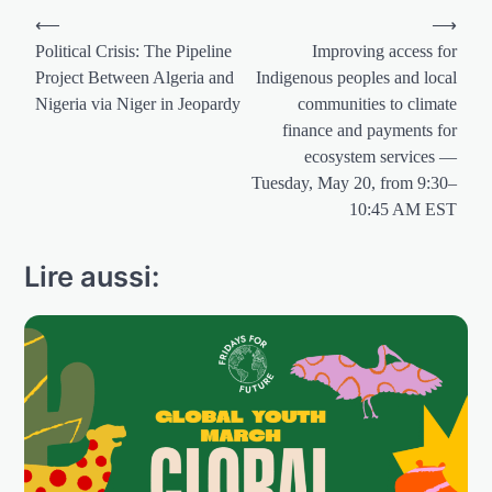
Navigation
⟵
⟶
de
Political Crisis: The Pipeline
Improving access for
Project Between Algeria and
Indigenous peoples and local
l’article
Nigeria via Niger in Jeopardy
communities to climate
finance and payments for
ecosystem services —
Tuesday, May 20, from 9:30–
10:45 AM EST
Lire aussi: