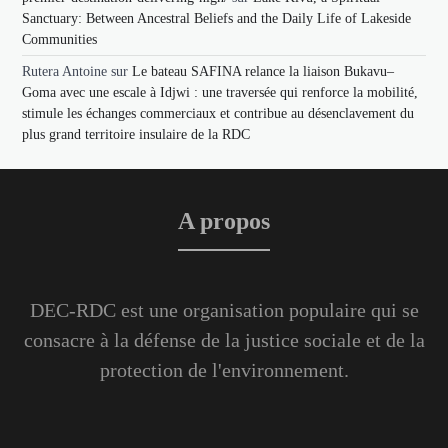
Sanctuary: Between Ancestral Beliefs and the Daily Life of Lakeside
Communities
Rutera Antoine
sur
Le bateau SAFINA relance la liaison Bukavu–
Goma avec une escale à Idjwi : une traversée qui renforce la mobilité,
stimule les échanges commerciaux et contribue au désenclavement du
plus grand territoire insulaire de la RDC
A propos
DEC-RDC est une organisation populaire qui se
consacre à la défense de la justice sociale et de la
protection de l'environnement.