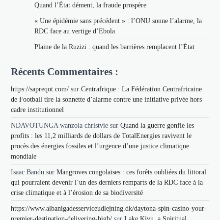
Quand l’État dément, la fraude prospère
« Une épidémie sans précédent » : l’ONU sonne l’alarme, la
RDC face au vertige d’Ebola
Plaine de la Ruzizi : quand les barrières remplacent l’État
Récents Commentaires :
https://sapreqot.com/
sur
Centrafrique : La Fédération Centrafricaine
de Football tire la sonnette d’alarme contre une initiative privée hors
cadre institutionnel
NDAVOTUNGA wanzola christvie
sur
Quand la guerre gonfle les
profits : les 11,2 milliards de dollars de TotalEnergies ravivent le
procès des énergies fossiles et l’urgence d’une justice climatique
mondiale
Isaac Bandu
sur
Mangroves congolaises : ces forêts oubliées du littoral
qui pourraient devenir l’un des derniers remparts de la RDC face à la
crise climatique et à l’érosion de sa biodiversité
https://www.albanigadesserviceudlejning.dk/daytona-spin-casino-your-
premier-destination-delivering-high/
sur
Lake Kivu, a Spiritual