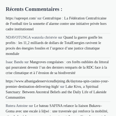
Récents Commentaires :
https://sapreqot.com/
sur
Centrafrique : La Fédération Centrafricaine
de Football tire la sonnette d’alarme contre une initiative privée hors
cadre institutionnel
NDAVOTUNGA wanzola christvie
sur
Quand la guerre gonfle les
profits : les 11,2 milliards de dollars de TotalEnergies ravivent le
procès des énergies fossiles et l’urgence d’une justice climatique
mondiale
Isaac Bandu
sur
Mangroves congolaises : ces forêts oubliées du littoral
qui pourraient devenir l’un des derniers remparts de la RDC face à la
crise climatique et à l’érosion de sa biodiversité
https://www.albanigadesserviceudlejning.dk/daytona-spin-casino-your-
premier-destination-delivering-high/
sur
Lake Kivu, a Spiritual
Sanctuary: Between Ancestral Beliefs and the Daily Life of Lakeside
Communities
Rutera Antoine
sur
Le bateau SAFINA relance la liaison Bukavu–
Goma avec une escale à Idjwi : une traversée qui renforce la mobilité,