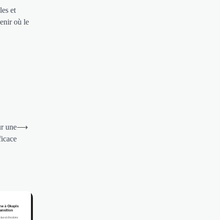
les et
enir où le
r une
⟶
ficace