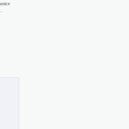
ustice
n…