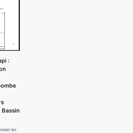
pi :
ion
bombe
rs
u Bassin
ormer les