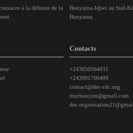
onsacre à la défense de la
Bunyama-Idjwi au Sud-Kiv
ment.
Bunyama.
Contacts
teur
+243850564931
ef
+243991700499
contact@dec-rdc.org
murhonyim@gmail.com
dec.organisation21@gmai
n