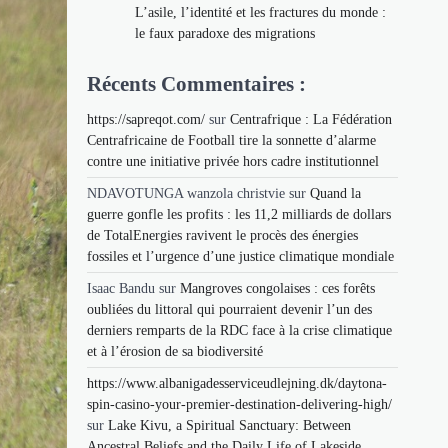
L’asile, l’identité et les fractures du monde :
le faux paradoxe des migrations
Récents Commentaires :
https://sapreqot.com/
sur
Centrafrique : La Fédération
Centrafricaine de Football tire la sonnette d’alarme
contre une initiative privée hors cadre institutionnel
NDAVOTUNGA wanzola christvie
sur
Quand la
guerre gonfle les profits : les 11,2 milliards de dollars
de TotalEnergies ravivent le procès des énergies
fossiles et l’urgence d’une justice climatique mondiale
Isaac Bandu
sur
Mangroves congolaises : ces forêts
oubliées du littoral qui pourraient devenir l’un des
derniers remparts de la RDC face à la crise climatique
et à l’érosion de sa biodiversité
https://www.albanigadesserviceudlejning.dk/daytona-
spin-casino-your-premier-destination-delivering-high/
sur
Lake Kivu, a Spiritual Sanctuary: Between
Ancestral Beliefs and the Daily Life of Lakeside