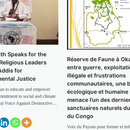
th Speaks for the
Réserve de Faune à Oka
 Religious Leaders
entre guerre, exploitat
Addis for
illégale et frustrations
ental Justice
communautaires, une 
an to educate and empower
écologique et humaine
ommitment to social and climate
menace l’un des dernie
ral Voice Against Destructive…
sanctuaires naturels d
du Congo
Voix du Paysan pour former et inf