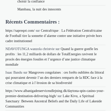
choisir la confiance
Mambasa, la nuit des innocents
Récents Commentaires :
https://sapreqot.com/
sur
Centrafrique : La Fédération Centrafricaine
de Football tire la sonnette d’alarme contre une initiative privée hors
cadre institutionnel
NDAVOTUNGA wanzola christvie
sur
Quand la guerre gonfle les
profits : les 11,2 milliards de dollars de TotalEnergies ravivent le
procès des énergies fossiles et l’urgence d’une justice climatique
mondiale
Isaac Bandu
sur
Mangroves congolaises : ces forêts oubliées du littoral
qui pourraient devenir l’un des derniers remparts de la RDC face à la
crise climatique et à l’érosion de sa biodiversité
https://www.albanigadesserviceudlejning.dk/daytona-spin-casino-your-
premier-destination-delivering-high/
sur
Lake Kivu, a Spiritual
Sanctuary: Between Ancestral Beliefs and the Daily Life of Lakeside
Communities