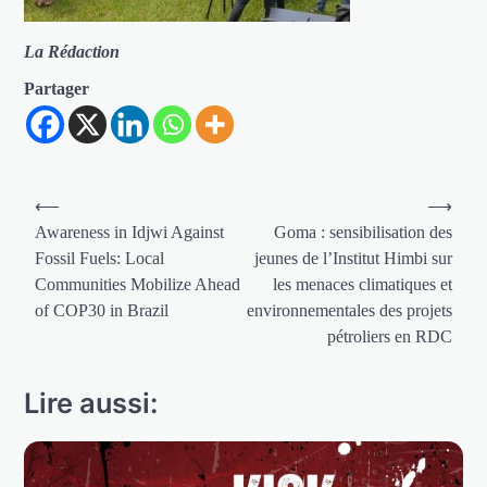
La Rédaction
Partager
Navigation
⟵
⟶
de
Awareness in Idjwi Against
Goma : sensibilisation des
Fossil Fuels: Local
jeunes de l’Institut Himbi sur
l’article
Communities Mobilize Ahead
les menaces climatiques et
of COP30 in Brazil
environnementales des projets
pétroliers en RDC
Lire aussi: