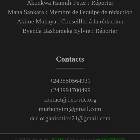
Akonkwa Hamuli Peter : Réporter
Mana Sankara : Membre de l'équipe de rédaction
Akime Muhaya : Conseiller à la rédaction
Byenda Bashomeka Sylvie : Réporter
Contacts
+243850564931
+243991700499
contact@dec-rdc.org
murhonyim@gmail.com
dec.organisation21@gmail.com
©
2026
Tout droit réservé :
DEC-RDC
|
Fiérèment conçu par
Oredy TECHNOLOGIES