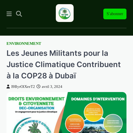
S'abonner
ENVIRONNEMENT
Skip
Les Jeunes Militants pour la
to
content
Justice Climatique Contribuent
à la COP28 à Dubaï
I9ByrOlXeeT2
avril 3, 2024