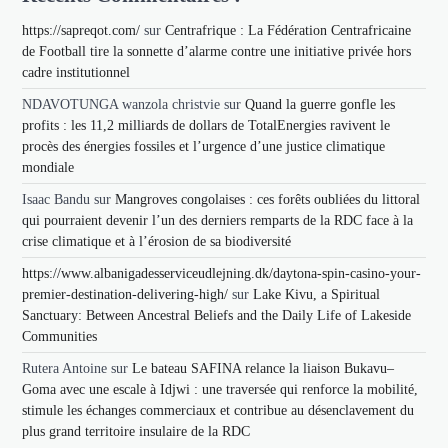
https://sapreqot.com/
sur
Centrafrique : La Fédération Centrafricaine
de Football tire la sonnette d’alarme contre une initiative privée hors
cadre institutionnel
NDAVOTUNGA wanzola christvie
sur
Quand la guerre gonfle les
profits : les 11,2 milliards de dollars de TotalEnergies ravivent le
procès des énergies fossiles et l’urgence d’une justice climatique
mondiale
Isaac Bandu
sur
Mangroves congolaises : ces forêts oubliées du littoral
qui pourraient devenir l’un des derniers remparts de la RDC face à la
crise climatique et à l’érosion de sa biodiversité
https://www.albanigadesserviceudlejning.dk/daytona-spin-casino-your-
premier-destination-delivering-high/
sur
Lake Kivu, a Spiritual
Sanctuary: Between Ancestral Beliefs and the Daily Life of Lakeside
Communities
Rutera Antoine
sur
Le bateau SAFINA relance la liaison Bukavu–
Goma avec une escale à Idjwi : une traversée qui renforce la mobilité,
stimule les échanges commerciaux et contribue au désenclavement du
plus grand territoire insulaire de la RDC