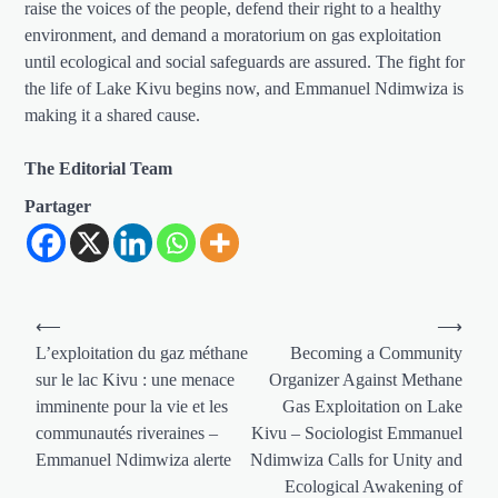
raise the voices of the people, defend their right to a healthy
environment, and demand a moratorium on gas exploitation
until ecological and social safeguards are assured. The fight for
the life of Lake Kivu begins now, and Emmanuel Ndimwiza is
making it a shared cause.
The Editorial Team
Partager
Navigation
⟵
⟶
de
L’exploitation du gaz méthane
Becoming a Community
sur le lac Kivu : une menace
Organizer Against Methane
l’article
imminente pour la vie et les
Gas Exploitation on Lake
communautés riveraines –
Kivu – Sociologist Emmanuel
Emmanuel Ndimwiza alerte
Ndimwiza Calls for Unity and
Ecological Awakening of