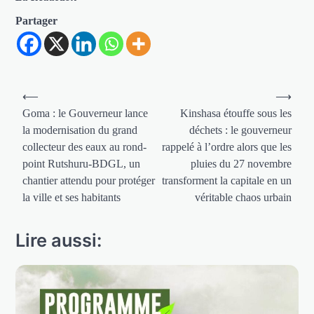
Partager
Navigation
⟵
⟶
de
Goma : le Gouverneur lance
Kinshasa étouffe sous les
la modernisation du grand
déchets : le gouverneur
l’article
collecteur des eaux au rond-
rappelé à l’ordre alors que les
point Rutshuru-BDGL, un
pluies du 27 novembre
chantier attendu pour protéger
transforment la capitale en un
la ville et ses habitants
véritable chaos urbain
Lire aussi: