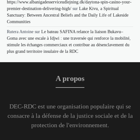
https://www.albanigadesserviceudlejning.dk/daytona-spin-casino-your-
premier-destination-delivering-high/
sur
Lake Kivu, a Spiritual
Sanctuary: Between Ancestral Beliefs and the Daily Life of Lakeside
Communities
Rutera Antoine
sur
Le bateau SAFINA relance la liaison Bukavu–
Goma avec une escale à Idjwi : une traversée qui renforce la mobilité,
stimule les échanges commerciaux et contribue au désenclavement du
plus grand territoire insulaire de la RDC
A propos
DEC-RDC est une organisation populaire qui se
consacre à la défense de la justice sociale et de la
protection de l'environnement.