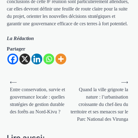
conclusions de cette 8ᵉ réunion sont particulièrement attendues,
car elles devront définir une feuille de route claire pour la suite
du projet, orienter les nouvelles décisions stratégiques et
garantir une gouvernance efficace de ces terres à fort potentiel.
La Rédaction
Partager
Navigation
⟵
⟶
de
Entre conservation, survie et
Quand la ville grignote la
gouvernance locale : quelles
nature : l’urbanisation
l’article
stratégies de gestion durable
croissante du chef-lieu du
des forêts au Nord-Kivu ?
territoire et ses menaces sur le
Parc National des Virunga
Lire aussi: