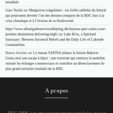
mondiale
Isaac Bandu
sur
Mangroves congolaises : ces forêts oubliées du littoral
qui pourraient devenir l’un des derniers remparts de la RDC face à la
crise climatique et à l’érosion de sa biodiversité
https://www.albanigadesserviceudlejning.dk/daytona-spin-casino-your-
premier-destination-delivering-high/
sur
Lake Kivu, a Spiritual
Sanctuary: Between Ancestral Beliefs and the Daily Life of Lakeside
Communities
Rutera Antoine
sur
Le bateau SAFINA relance la liaison Bukavu–
Goma avec une escale à Idjwi : une traversée qui renforce la mobilité,
stimule les échanges commerciaux et contribue au désenclavement du
plus grand territoire insulaire de la RDC
A propos
DEC-RDC est une organisation populaire qui se