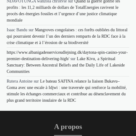
NDAVOTUNGA wanzola christvie
sur
Quand la guerre gonfle les
profits : les 11,2 milliards de dollars de TotalEnergies ravivent le
procès des énergies fossiles et l’urgence d’une justice climatique
mondiale
Isaac Bandu
sur
Mangroves congolaises : ces forêts oubliées du littoral
qui pourraient devenir l’un des derniers remparts de la RDC face à la
crise climatique et à l’érosion de sa biodiversité
https://www.albanigadesserviceudlejning.dk/daytona-spin-casino-your-
premier-destination-delivering-high/
sur
Lake Kivu, a Spiritual
Sanctuary: Between Ancestral Beliefs and the Daily Life of Lakeside
Communities
Rutera Antoine
sur
Le bateau SAFINA relance la liaison Bukavu–
Goma avec une escale à Idjwi : une traversée qui renforce la mobilité,
stimule les échanges commerciaux et contribue au désenclavement du
plus grand territoire insulaire de la RDC
A propos