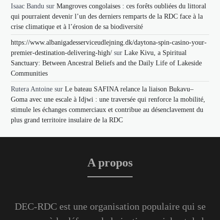
Isaac Bandu
sur
Mangroves congolaises : ces forêts oubliées du littoral
qui pourraient devenir l’un des derniers remparts de la RDC face à la
crise climatique et à l’érosion de sa biodiversité
https://www.albanigadesserviceudlejning.dk/daytona-spin-casino-your-
premier-destination-delivering-high/
sur
Lake Kivu, a Spiritual
Sanctuary: Between Ancestral Beliefs and the Daily Life of Lakeside
Communities
Rutera Antoine
sur
Le bateau SAFINA relance la liaison Bukavu–
Goma avec une escale à Idjwi : une traversée qui renforce la mobilité,
stimule les échanges commerciaux et contribue au désenclavement du
plus grand territoire insulaire de la RDC
A propos
DEC-RDC est une organisation populaire qui se