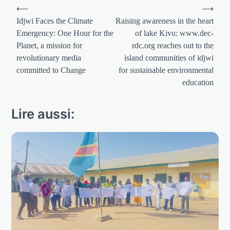
Navigation
⟵
⟶
de
Idjwi Faces the Climate
Raising awareness in the heart
Emergency: One Hour for the
of lake Kivu: www.dec-
l’article
Planet, a mission for
rdc.org reaches out to the
revolutionary media
island communities of idjwi
committed to Change
for sustainable environmental
education
Lire aussi: