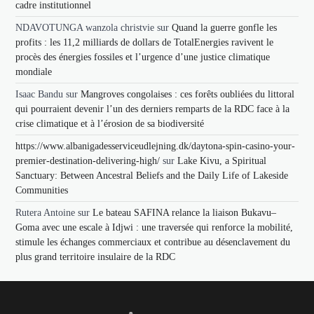
cadre institutionnel
NDAVOTUNGA wanzola christvie
sur
Quand la guerre gonfle les
profits : les 11,2 milliards de dollars de TotalEnergies ravivent le
procès des énergies fossiles et l’urgence d’une justice climatique
mondiale
Isaac Bandu
sur
Mangroves congolaises : ces forêts oubliées du littoral
qui pourraient devenir l’un des derniers remparts de la RDC face à la
crise climatique et à l’érosion de sa biodiversité
https://www.albanigadesserviceudlejning.dk/daytona-spin-casino-your-
premier-destination-delivering-high/
sur
Lake Kivu, a Spiritual
Sanctuary: Between Ancestral Beliefs and the Daily Life of Lakeside
Communities
Rutera Antoine
sur
Le bateau SAFINA relance la liaison Bukavu–
Goma avec une escale à Idjwi : une traversée qui renforce la mobilité,
stimule les échanges commerciaux et contribue au désenclavement du
plus grand territoire insulaire de la RDC