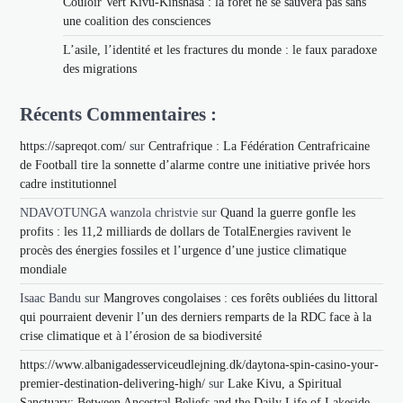
Couloir Vert Kivu-Kinshasa : la forêt ne se sauvera pas sans
une coalition des consciences
L’asile, l’identité et les fractures du monde : le faux paradoxe
des migrations
Récents Commentaires :
https://sapreqot.com/
sur
Centrafrique : La Fédération Centrafricaine
de Football tire la sonnette d’alarme contre une initiative privée hors
cadre institutionnel
NDAVOTUNGA wanzola christvie
sur
Quand la guerre gonfle les
profits : les 11,2 milliards de dollars de TotalEnergies ravivent le
procès des énergies fossiles et l’urgence d’une justice climatique
mondiale
Isaac Bandu
sur
Mangroves congolaises : ces forêts oubliées du littoral
qui pourraient devenir l’un des derniers remparts de la RDC face à la
crise climatique et à l’érosion de sa biodiversité
https://www.albanigadesserviceudlejning.dk/daytona-spin-casino-your-
premier-destination-delivering-high/
sur
Lake Kivu, a Spiritual
Sanctuary: Between Ancestral Beliefs and the Daily Life of Lakeside