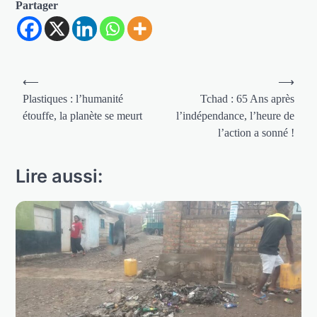
Partager
Navigation
⟵
⟶
de
Plastiques : l’humanité
Tchad : 65 Ans après
étouffe, la planète se meurt
l’indépendance, l’heure de
l’article
l’action a sonné !
Lire aussi: