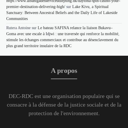
https://www.albanigadesserviceudlejning.dk/daytona-spin-casino-your-
premier-destination-delivering-high/
sur
Lake Kivu, a Spiritual
Sanctuary: Between Ancestral Beliefs and the Daily Life of Lakeside
Communities
Rutera Antoine
sur
Le bateau SAFINA relance la liaison Bukavu–
Goma avec une escale à Idjwi : une traversée qui renforce la mobilité,
stimule les échanges commerciaux et contribue au désenclavement du
plus grand territoire insulaire de la RDC
A propos
DEC-RDC est une organisation populaire qui se
consacre à la défense de la justice sociale et de la
protection de l'environnement.