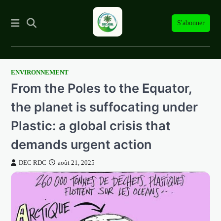
S'abonner
ENVIRONNEMENT
Skip
From the Poles to the Equator,
to
content
the planet is suffocating under
Plastic: a global crisis that
demands urgent action
DEC RDC
août 21, 2025