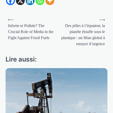
Navigation
⟵
⟶
de
Inform or Pollute? The
Des pôles à l’équateur, la
Crucial Role of Media in the
planète étouffe sous le
l’article
Fight Against Fossil Fuels
plastique : un fléau global à
enrayer d’urgence
Lire aussi: