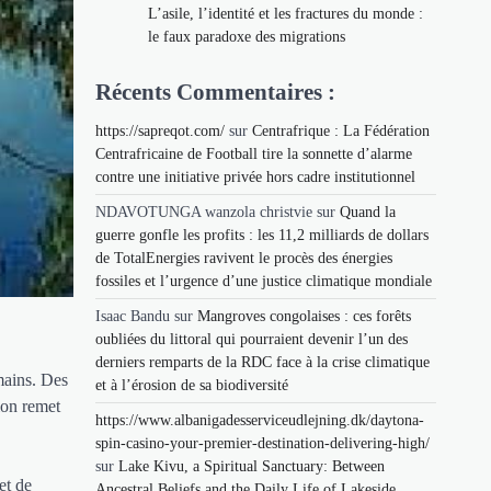
L’asile, l’identité et les fractures du monde :
le faux paradoxe des migrations
Récents Commentaires :
https://sapreqot.com/
sur
Centrafrique : La Fédération
Centrafricaine de Football tire la sonnette d’alarme
contre une initiative privée hors cadre institutionnel
NDAVOTUNGA wanzola christvie
sur
Quand la
guerre gonfle les profits : les 11,2 milliards de dollars
de TotalEnergies ravivent le procès des énergies
fossiles et l’urgence d’une justice climatique mondiale
Isaac Bandu
sur
Mangroves congolaises : ces forêts
oubliées du littoral qui pourraient devenir l’un des
derniers remparts de la RDC face à la crise climatique
mains. Des
et à l’érosion de sa biodiversité
tion remet
https://www.albanigadesserviceudlejning.dk/daytona-
spin-casino-your-premier-destination-delivering-high/
sur
Lake Kivu, a Spiritual Sanctuary: Between
et de
Ancestral Beliefs and the Daily Life of Lakeside