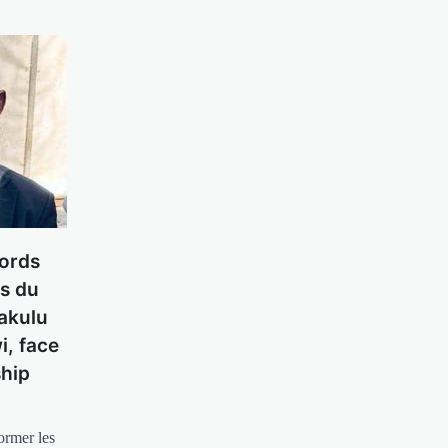
cords
és du
Bakulu
i, face
ship
ormer les