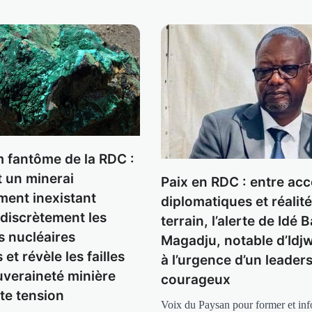
m fantôme de la RDC :
 un minerai
Paix en RDC : entre ac
ement inexistant
diplomatiques et réalit
 discrètement les
terrain, l’alerte de Idé 
s nucléaires
Magadju, notable d’Idjw
 et révèle les failles
à l’urgence d’un leader
uveraineté minière
courageux
te tension
Voix du Paysan pour former et inf