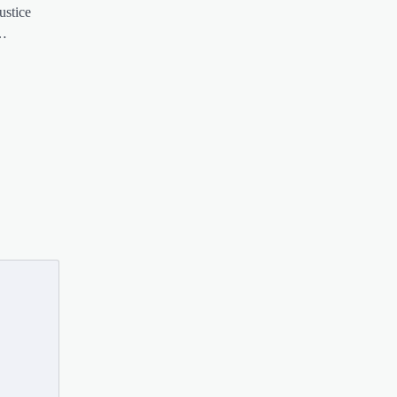
ustice
n…