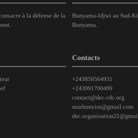
onsacre à la défense de la
Bunyama-Idjwi au Sud-Kiv
ment.
Bunyama.
Contacts
teur
+243850564931
ef
+243991700499
contact@dec-rdc.org
murhonyim@gmail.com
dec.organisation21@gmai
n