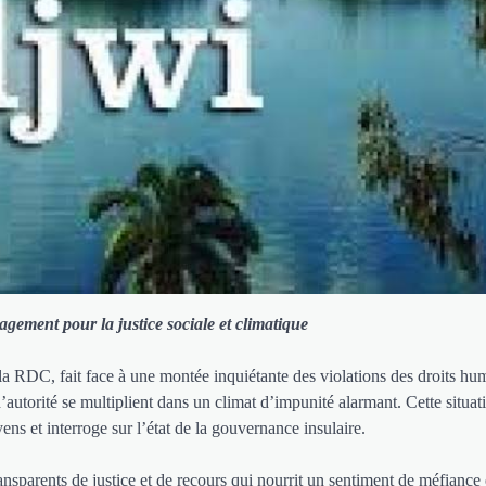
gement pour la justice sociale et climatique
e la RDC, fait face à une montée inquiétante des violations des droits hu
d’autorité se multiplient dans un climat d’impunité alarmant. Cette situa
yens et interroge sur l’état de la gouvernance insulaire.
nsparents de justice et de recours qui nourrit un sentiment de méfiance 