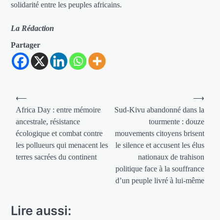
solidarité entre les peuples africains.
La Rédaction
Partager
Navigation
⟵
⟶
de
Africa Day : entre mémoire
Sud-Kivu abandonné dans la
ancestrale, résistance
tourmente : douze
l’article
écologique et combat contre
mouvements citoyens brisent
les pollueurs qui menacent les
le silence et accusent les élus
terres sacrées du continent
nationaux de trahison
politique face à la souffrance
d’un peuple livré à lui-même
Lire aussi: