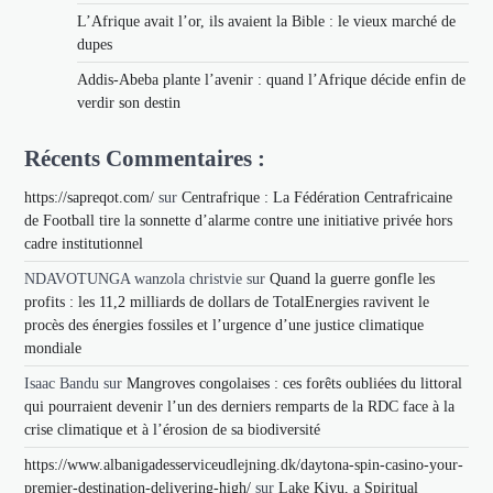
L’Afrique avait l’or, ils avaient la Bible : le vieux marché de
dupes
Addis-Abeba plante l’avenir : quand l’Afrique décide enfin de
verdir son destin
Récents Commentaires :
https://sapreqot.com/
sur
Centrafrique : La Fédération Centrafricaine
de Football tire la sonnette d’alarme contre une initiative privée hors
cadre institutionnel
NDAVOTUNGA wanzola christvie
sur
Quand la guerre gonfle les
profits : les 11,2 milliards de dollars de TotalEnergies ravivent le
procès des énergies fossiles et l’urgence d’une justice climatique
mondiale
Isaac Bandu
sur
Mangroves congolaises : ces forêts oubliées du littoral
qui pourraient devenir l’un des derniers remparts de la RDC face à la
crise climatique et à l’érosion de sa biodiversité
https://www.albanigadesserviceudlejning.dk/daytona-spin-casino-your-
premier-destination-delivering-high/
sur
Lake Kivu, a Spiritual