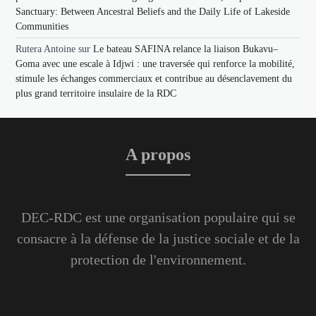
Sanctuary: Between Ancestral Beliefs and the Daily Life of Lakeside
Communities
Rutera Antoine
sur
Le bateau SAFINA relance la liaison Bukavu–
Goma avec une escale à Idjwi : une traversée qui renforce la mobilité,
stimule les échanges commerciaux et contribue au désenclavement du
plus grand territoire insulaire de la RDC
A propos
DEC-RDC est une organisation populaire qui se
consacre à la défense de la justice sociale et de la
protection de l'environnement.