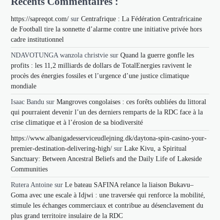
Récents Commentaires :
https://sapreqot.com/
sur
Centrafrique : La Fédération Centrafricaine
de Football tire la sonnette d’alarme contre une initiative privée hors
cadre institutionnel
NDAVOTUNGA wanzola christvie
sur
Quand la guerre gonfle les
profits : les 11,2 milliards de dollars de TotalEnergies ravivent le
procès des énergies fossiles et l’urgence d’une justice climatique
mondiale
Isaac Bandu
sur
Mangroves congolaises : ces forêts oubliées du littoral
qui pourraient devenir l’un des derniers remparts de la RDC face à la
crise climatique et à l’érosion de sa biodiversité
https://www.albanigadesserviceudlejning.dk/daytona-spin-casino-your-
premier-destination-delivering-high/
sur
Lake Kivu, a Spiritual
Sanctuary: Between Ancestral Beliefs and the Daily Life of Lakeside
Communities
Rutera Antoine
sur
Le bateau SAFINA relance la liaison Bukavu–
Goma avec une escale à Idjwi : une traversée qui renforce la mobilité,
stimule les échanges commerciaux et contribue au désenclavement du
plus grand territoire insulaire de la RDC