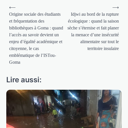
Navigation
⟵
⟶
de
Origine sociale des étudiants
Idjwi au bord de la rupture
et fréquentation des
écologique : quand la saison
l’article
bibliothèques à Goma : quand
sèche s’éternise et fait planer
l’accès au savoir devient un
la menace d’une insécurité
enjeu d’égalité académique et
alimentaire sur tout le
citoyenne, le cas
territoire insulaire
emblématique de l’ISTou-
Goma
Lire aussi: