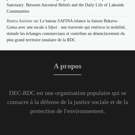
Sanctuary: Between Ancestral Beliefs and the Daily Life of Lakeside
Communities
Rutera Antoine
sur
Le bateau SAFINA relance la liaison Bukavu–
Goma avec une escale à Idjwi : une traversée qui renforce la mobilité,
stimule les échanges commerciaux et contribue au désenclavement du
plus grand territoire insulaire de la RDC
A propos
DEC-RDC est une organisation populaire qui se
consacre à la défense de la justice sociale et de la
protection de l'environnement.