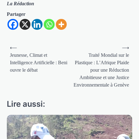
La Rédaction
Partager
Navigation
⟵
⟶
de
Jeunesse, Climat et
Traité Mondial sur le
Intelligence Artificielle : Beni
Plastique : L’Afrique Plaide
l’article
ouvre le débat
pour une Réduction
Ambitieuse et une Justice
Environnementale à Genève
Lire aussi: