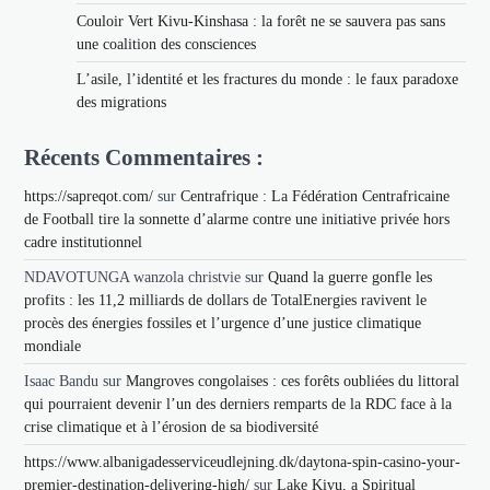
Couloir Vert Kivu-Kinshasa : la forêt ne se sauvera pas sans
une coalition des consciences
L’asile, l’identité et les fractures du monde : le faux paradoxe
des migrations
Récents Commentaires :
https://sapreqot.com/
sur
Centrafrique : La Fédération Centrafricaine
de Football tire la sonnette d’alarme contre une initiative privée hors
cadre institutionnel
NDAVOTUNGA wanzola christvie
sur
Quand la guerre gonfle les
profits : les 11,2 milliards de dollars de TotalEnergies ravivent le
procès des énergies fossiles et l’urgence d’une justice climatique
mondiale
Isaac Bandu
sur
Mangroves congolaises : ces forêts oubliées du littoral
qui pourraient devenir l’un des derniers remparts de la RDC face à la
crise climatique et à l’érosion de sa biodiversité
https://www.albanigadesserviceudlejning.dk/daytona-spin-casino-your-
premier-destination-delivering-high/
sur
Lake Kivu, a Spiritual