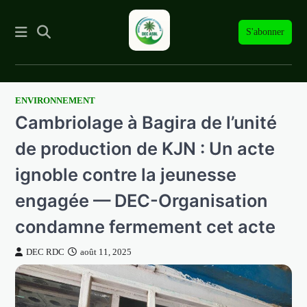
S'abonner
ENVIRONNEMENT
Skip
Cambriolage à Bagira de l’unité
to
content
de production de KJN : Un acte
ignoble contre la jeunesse
engagée — DEC-Organisation
condamne fermement cet acte
DEC RDC
août 11, 2025