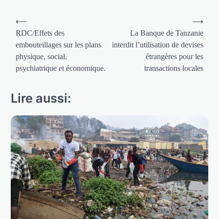
Navigation
⟵
⟶
de
RDC/Effets des
La Banque de Tanzanie
embouteillages sur les plans
interdit l’utilisation de devises
l’article
physique, social,
étrangères pour les
psychiatrique et économique.
transactions locales
Lire aussi: