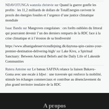
NDAVOTUNGA wanzola christvie
sur
Quand la guerre gonfle les
profits : les 11,2 milliards de dollars de TotalEnergies ravivent le
procès des énergies fossiles et l’urgence d’une justice climatique
mondiale
Isaac Bandu
sur
Mangroves congolaises : ces forêts oubliées du littoral
qui pourraient devenir l’un des derniers remparts de la RDC face à la
crise climatique et à l’érosion de sa biodiversité
https://www.albanigadesserviceudlejning.dk/daytona-spin-casino-your-
premier-destination-delivering-high/
sur
Lake Kivu, a Spiritual
Sanctuary: Between Ancestral Beliefs and the Daily Life of Lakeside
Communities
Rutera Antoine
sur
Le bateau SAFINA relance la liaison Bukavu–
Goma avec une escale à Idjwi : une traversée qui renforce la mobilité,
stimule les échanges commerciaux et contribue au désenclavement du
plus grand territoire insulaire de la RDC
A propos