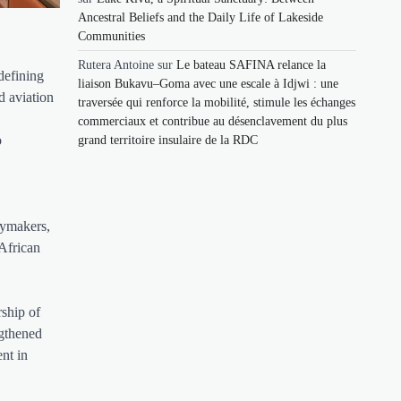
Ancestral Beliefs and the Daily Life of Lakeside
Communities
Rutera Antoine
sur
Le bateau SAFINA relance la
defining
liaison Bukavu–Goma avec une escale à Idjwi : une
d aviation
traversée qui renforce la mobilité, stimule les échanges
commerciaux et contribue au désenclavement du plus
o
grand territoire insulaire de la RDC
cymakers,
-African
rship of
ngthened
nt in