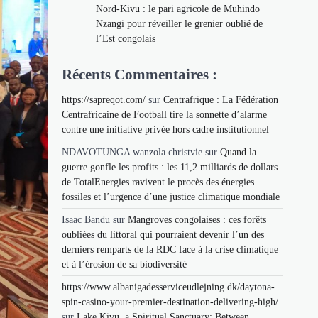
Nord-Kivu : le pari agricole de Muhindo
Nzangi pour réveiller le grenier oublié de
l’Est congolais
Récents Commentaires :
https://sapreqot.com/
sur
Centrafrique : La Fédération
Centrafricaine de Football tire la sonnette d’alarme
contre une initiative privée hors cadre institutionnel
NDAVOTUNGA wanzola christvie
sur
Quand la
guerre gonfle les profits : les 11,2 milliards de dollars
de TotalEnergies ravivent le procès des énergies
fossiles et l’urgence d’une justice climatique mondiale
Isaac Bandu
sur
Mangroves congolaises : ces forêts
oubliées du littoral qui pourraient devenir l’un des
derniers remparts de la RDC face à la crise climatique
et à l’érosion de sa biodiversité
https://www.albanigadesserviceudlejning.dk/daytona-
spin-casino-your-premier-destination-delivering-high/
sur
Lake Kivu, a Spiritual Sanctuary: Between