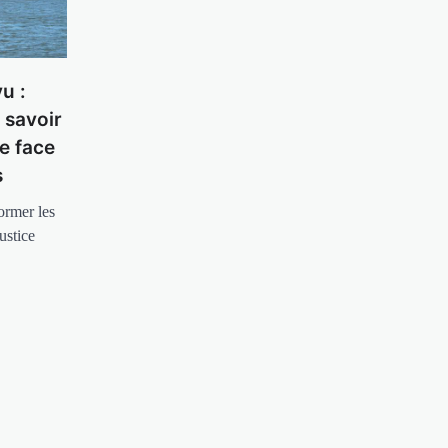
u :
, savoir
e face
s
ormer les
ustice