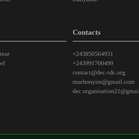
Contacts
teur
+243850564931
ef
+243991700499
contact@dec-rdc.org
murhonyim@gmail.com
dec.organisation21@gmai
n