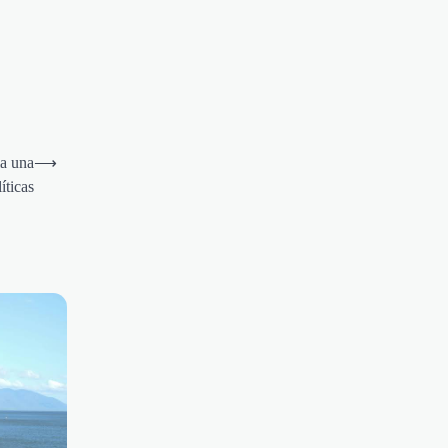
ia una
⟶
íticas