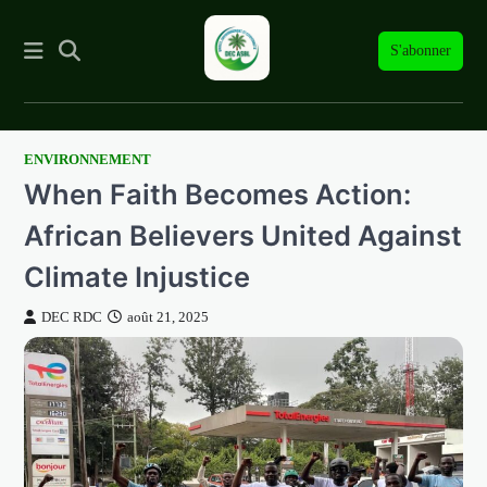
S'abonner
ENVIRONNEMENT
Skip
When Faith Becomes Action:
to
content
African Believers United Against
Climate Injustice
DEC RDC
août 21, 2025