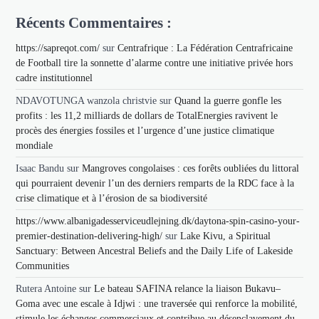
Récents Commentaires :
https://sapreqot.com/
sur
Centrafrique : La Fédération Centrafricaine
de Football tire la sonnette d’alarme contre une initiative privée hors
cadre institutionnel
NDAVOTUNGA wanzola christvie
sur
Quand la guerre gonfle les
profits : les 11,2 milliards de dollars de TotalEnergies ravivent le
procès des énergies fossiles et l’urgence d’une justice climatique
mondiale
Isaac Bandu
sur
Mangroves congolaises : ces forêts oubliées du littoral
qui pourraient devenir l’un des derniers remparts de la RDC face à la
crise climatique et à l’érosion de sa biodiversité
https://www.albanigadesserviceudlejning.dk/daytona-spin-casino-your-
premier-destination-delivering-high/
sur
Lake Kivu, a Spiritual
Sanctuary: Between Ancestral Beliefs and the Daily Life of Lakeside
Communities
Rutera Antoine
sur
Le bateau SAFINA relance la liaison Bukavu–
Goma avec une escale à Idjwi : une traversée qui renforce la mobilité,
stimule les échanges commerciaux et contribue au désenclavement du