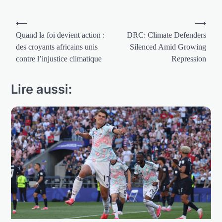
Navigation
⟵
⟶
de
Quand la foi devient action :
DRC: Climate Defenders
des croyants africains unis
Silenced Amid Growing
l’article
contre l’injustice climatique
Repression
Lire aussi: