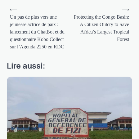
Navigation
⟵
⟶
de
Un pas de plus vers une
Protecting the Congo Basin:
jeunesse actrice de paix :
A Citizen Outcry to Save
l’article
lancement du ChatBot et du
Africa’s Largest Tropical
questionnaire Kobo Collect
Forest
sur l’Agenda 2250 en RDC
Lire aussi: