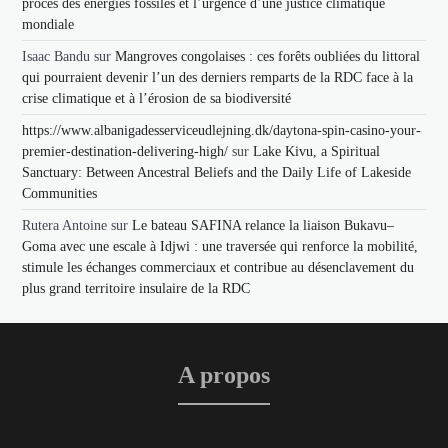
procès des énergies fossiles et l’urgence d’une justice climatique
mondiale
Isaac Bandu
sur
Mangroves congolaises : ces forêts oubliées du littoral
qui pourraient devenir l’un des derniers remparts de la RDC face à la
crise climatique et à l’érosion de sa biodiversité
https://www.albanigadesserviceudlejning.dk/daytona-spin-casino-your-
premier-destination-delivering-high/
sur
Lake Kivu, a Spiritual
Sanctuary: Between Ancestral Beliefs and the Daily Life of Lakeside
Communities
Rutera Antoine
sur
Le bateau SAFINA relance la liaison Bukavu–
Goma avec une escale à Idjwi : une traversée qui renforce la mobilité,
stimule les échanges commerciaux et contribue au désenclavement du
plus grand territoire insulaire de la RDC
A propos