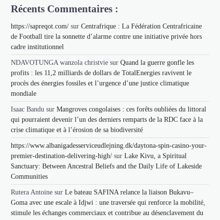
Récents Commentaires :
https://sapreqot.com/
sur
Centrafrique : La Fédération Centrafricaine
de Football tire la sonnette d’alarme contre une initiative privée hors
cadre institutionnel
NDAVOTUNGA wanzola christvie
sur
Quand la guerre gonfle les
profits : les 11,2 milliards de dollars de TotalEnergies ravivent le
procès des énergies fossiles et l’urgence d’une justice climatique
mondiale
Isaac Bandu
sur
Mangroves congolaises : ces forêts oubliées du littoral
qui pourraient devenir l’un des derniers remparts de la RDC face à la
crise climatique et à l’érosion de sa biodiversité
https://www.albanigadesserviceudlejning.dk/daytona-spin-casino-your-
premier-destination-delivering-high/
sur
Lake Kivu, a Spiritual
Sanctuary: Between Ancestral Beliefs and the Daily Life of Lakeside
Communities
Rutera Antoine
sur
Le bateau SAFINA relance la liaison Bukavu–
Goma avec une escale à Idjwi : une traversée qui renforce la mobilité,
stimule les échanges commerciaux et contribue au désenclavement du