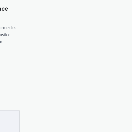
nce
ormer les
ustice
 en…