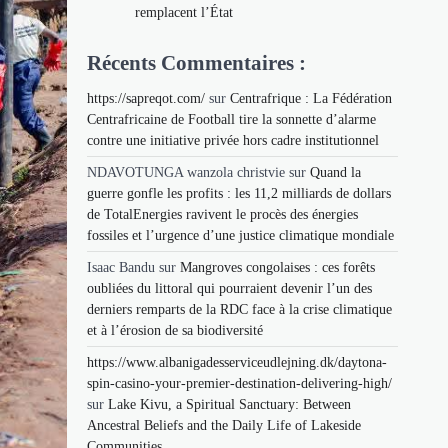
remplacent l’État
Récents Commentaires :
https://sapreqot.com/
sur
Centrafrique : La Fédération
Centrafricaine de Football tire la sonnette d’alarme
contre une initiative privée hors cadre institutionnel
NDAVOTUNGA wanzola christvie
sur
Quand la
guerre gonfle les profits : les 11,2 milliards de dollars
de TotalEnergies ravivent le procès des énergies
fossiles et l’urgence d’une justice climatique mondiale
Isaac Bandu
sur
Mangroves congolaises : ces forêts
oubliées du littoral qui pourraient devenir l’un des
derniers remparts de la RDC face à la crise climatique
et à l’érosion de sa biodiversité
https://www.albanigadesserviceudlejning.dk/daytona-
spin-casino-your-premier-destination-delivering-high/
sur
Lake Kivu, a Spiritual Sanctuary: Between
Ancestral Beliefs and the Daily Life of Lakeside
Communities