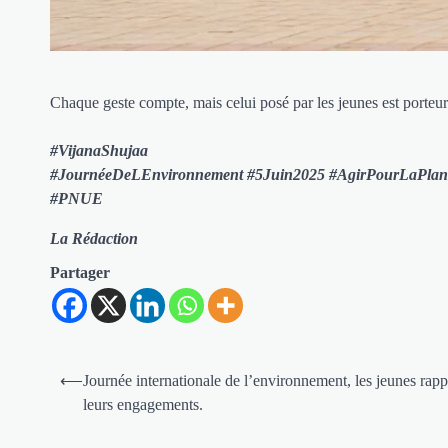
Chaque geste compte, mais celui posé par les jeunes est porteur
#VijanaShujaa
#JournéeDeLEnvironnement #5Juin2025 #AgirPourLaPlan
#PNUE
La Rédaction
Partager
Navigation
⟵
Journée internationale de l’environnement, les jeunes rapp
de
leurs engagements.
l’article