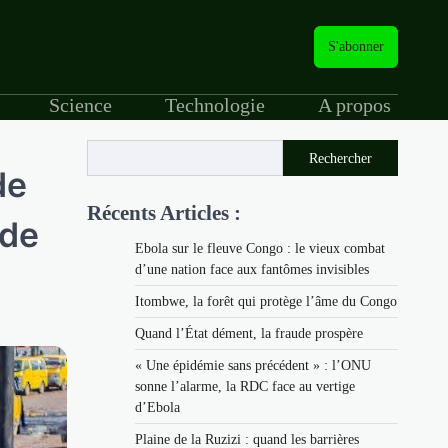
S'abonner
Science
Technologie
A propos
Rechercher
de
Récents Articles :
 de
Ebola sur le fleuve Congo : le vieux combat
d’une nation face aux fantômes invisibles
Itombwe, la forêt qui protège l’âme du Congo
Quand l’État dément, la fraude prospère
« Une épidémie sans précédent » : l’ONU
sonne l’alarme, la RDC face au vertige
d’Ebola
Plaine de la Ruzizi : quand les barrières