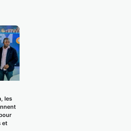
, les
ennent
 pour
 et