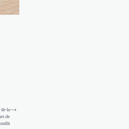
de la
⟶
urs de
onflit