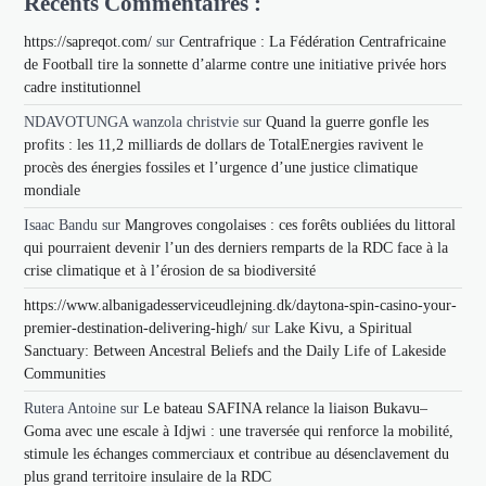
Récents Commentaires :
https://sapreqot.com/
sur
Centrafrique : La Fédération Centrafricaine
de Football tire la sonnette d’alarme contre une initiative privée hors
cadre institutionnel
NDAVOTUNGA wanzola christvie
sur
Quand la guerre gonfle les
profits : les 11,2 milliards de dollars de TotalEnergies ravivent le
procès des énergies fossiles et l’urgence d’une justice climatique
mondiale
Isaac Bandu
sur
Mangroves congolaises : ces forêts oubliées du littoral
qui pourraient devenir l’un des derniers remparts de la RDC face à la
crise climatique et à l’érosion de sa biodiversité
https://www.albanigadesserviceudlejning.dk/daytona-spin-casino-your-
premier-destination-delivering-high/
sur
Lake Kivu, a Spiritual
Sanctuary: Between Ancestral Beliefs and the Daily Life of Lakeside
Communities
Rutera Antoine
sur
Le bateau SAFINA relance la liaison Bukavu–
Goma avec une escale à Idjwi : une traversée qui renforce la mobilité,
stimule les échanges commerciaux et contribue au désenclavement du
plus grand territoire insulaire de la RDC