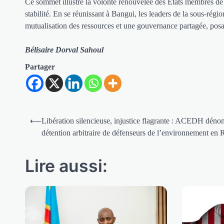
Ce sommet illustre la volonté renouvelée des États membres de 
stabilité. En se réunissant à Bangui, les leaders de la sous-rég
mutualisation des ressources et une gouvernance partagée, posant
Bélisaire Dorval Sahoul
Partager
Navigation
⟵
Libération silencieuse, injustice flagrante : ACEDH dénon
de
détention arbitraire de défenseurs de l’environnement en
l’article
Lire aussi: