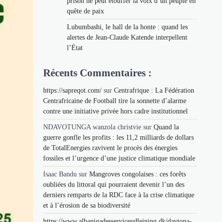
prison ne peut étouffer la voix d’un peuple en
quête de paix
Lubumbashi, le hall de la honte : quand les
alertes de Jean-Claude Katende interpellent
l’État
Récents Commentaires :
https://sapreqot.com/
sur
Centrafrique : La Fédération
Centrafricaine de Football tire la sonnette d’alarme
contre une initiative privée hors cadre institutionnel
NDAVOTUNGA wanzola christvie
sur
Quand la
guerre gonfle les profits : les 11,2 milliards de dollars
de TotalEnergies ravivent le procès des énergies
fossiles et l’urgence d’une justice climatique mondiale
Isaac Bandu
sur
Mangroves congolaises : ces forêts
oubliées du littoral qui pourraient devenir l’un des
derniers remparts de la RDC face à la crise climatique
et à l’érosion de sa biodiversité
https://www.albanigadesserviceudlejning.dk/daytona-