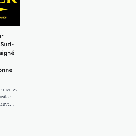
ur
 Sud-
signé
bonne
ormer les
ustice
 Fleuve…