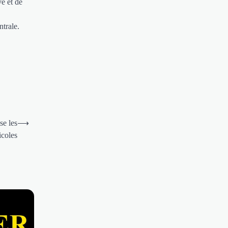
e et de
ntrale.
se les
⟶
icoles