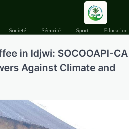
Societé
Sécurité
Sport
Education
ffee in Idjwi: SOCOOAPI-CA
ers Against Climate and