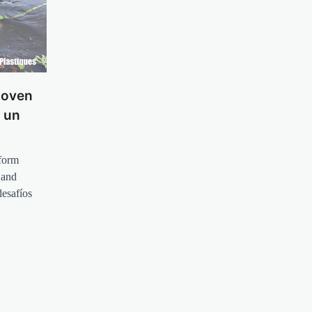
Joven
r un
form
 and
desafíos