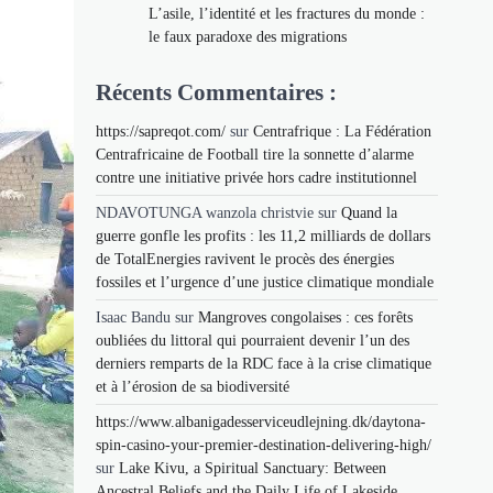
L’asile, l’identité et les fractures du monde :
le faux paradoxe des migrations
Récents Commentaires :
https://sapreqot.com/
sur
Centrafrique : La Fédération
Centrafricaine de Football tire la sonnette d’alarme
contre une initiative privée hors cadre institutionnel
NDAVOTUNGA wanzola christvie
sur
Quand la
guerre gonfle les profits : les 11,2 milliards de dollars
de TotalEnergies ravivent le procès des énergies
fossiles et l’urgence d’une justice climatique mondiale
Isaac Bandu
sur
Mangroves congolaises : ces forêts
oubliées du littoral qui pourraient devenir l’un des
derniers remparts de la RDC face à la crise climatique
et à l’érosion de sa biodiversité
https://www.albanigadesserviceudlejning.dk/daytona-
spin-casino-your-premier-destination-delivering-high/
sur
Lake Kivu, a Spiritual Sanctuary: Between
Ancestral Beliefs and the Daily Life of Lakeside