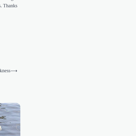
s. Thanks
kness
⟶