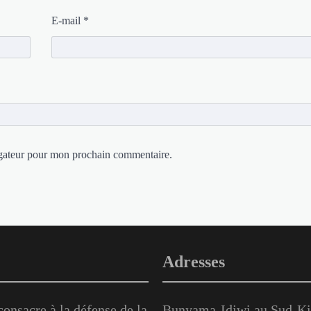
E-mail
*
igateur pour mon prochain commentaire.
Adresses
onsacre à la défense de la
Bunyama-Idjwi au Sud-Kiv