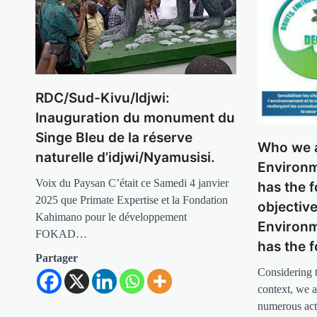
RDC/Sud-Kivu/Idjwi:
Inauguration du monument du
Singe Bleu de la réserve
Who we a
naturelle d’idjwi/Nyamusisi.
Environm
Voix du Paysan C’était ce Samedi 4 janvier
has the 
2025 que Primate Expertise et la Fondation
objective
Kahimano pour le développement
Environm
FOKAD…
has the f
Partager
Considering t
context, we a
numerous acti