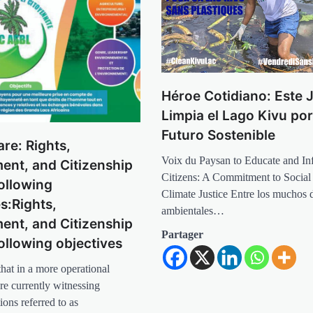
Héroe Cotidiano: Este 
Limpia el Lago Kivu po
Futuro Sostenible
re: Rights,
Voix du Paysan to Educate and In
ent, and Citizenship
Citizens: A Commitment to Social
following
Climate Justice Entre los muchos 
s:Rights,
ambientales…
ent, and Citizenship
Partager
ollowing objectives
hat in a more operational
re currently witnessing
ons referred to as