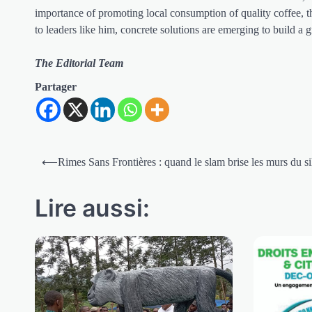
importance of promoting local consumption of quality coffee, t
to leaders like him, concrete solutions are emerging to build a g
The Editorial Team
Partager
Navigation
⟵
Rimes Sans Frontières : quand le slam brise les murs du s
de
l’article
Lire aussi: