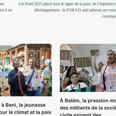
 un
Un Noël 2025 placé sous le signe de la paix, de l’espérance
âce à un
développement : la FOKAD asbl adresse ses vœu
commun
À Belém, la pression mo
à Beni, la jeunesse
des militants de la soci
our le climat et la paix
civile exigent des