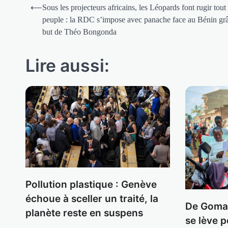
Navigation
⟵
Sous les projecteurs africains, les Léopards font rugir tout
de
peuple : la RDC s’impose avec panache face au Bénin gr
but de Théo Bongonda
l’article
Lire aussi:
Pollution plastique : Genève
échoue à sceller un traité, la
De Goma 
planète reste en suspens
se lève p