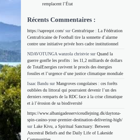
remplacent l’État
Récents Commentaires :
https://sapreqot.com/
sur
Centrafrique : La Fédération
Centrafricaine de Football tire la sonnette d’alarme
contre une initiative privée hors cadre institutionnel
NDAVOTUNGA wanzola christvie
sur
Quand la
guerre gonfle les profits : les 11,2 milliards de dollars
de TotalEnergies ravivent le procès des énergies
fossiles et l’urgence d’une justice climatique mondiale
Isaac Bandu
sur
Mangroves congolaises : ces forêts
oubliées du littoral qui pourraient devenir l’un des
derniers remparts de la RDC face à la crise climatique
et à l’érosion de sa biodiversité
https://www.albanigadesserviceudlejning.dk/daytona-
spin-casino-your-premier-destination-delivering-high/
sur
Lake Kivu, a Spiritual Sanctuary: Between
Ancestral Beliefs and the Daily Life of Lakeside
Communities