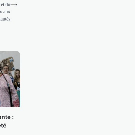
 et du
⟶
x aux
autés
nte :
été