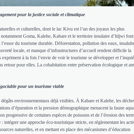
gement pour la justice sociale et climatique
lles et culturelles, dont le lac Kivu est l’un des joyaux les plus
al notamment Goma, Kalehe, Kabare et le territoire insulaire d’Idjwi font
l’essor du tourisme durable. Déforestation, pollution des eaux, insalubr
auvreté locale, et manque d’infrastructures d’accueil rendent difficile la
expriment à la fois l’envie de voir le tourisme se développer et l’inqui
ans retour pour elles. La cohabitation entre préservation écologique et a
gociable pour un tourisme viable
es dégâts environnementaux déjà visibles. À Kabare et Kalehe, les déche
ations d’épuration et la pression démographique menacent la faune aquat
tion progressive de certaines espèces de poissons et de l’érosion des ter
 intégrer une approche éco-touristique stricte, en réglementant les acti
ssources naturelles, et en mettant en place des mécanismes d’éducation