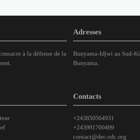
Adresses
onsacre à la défense de la
Bunyama-Idjwi au Sud-Kiv
ment.
Bunyama.
Contacts
teur
+243850564931
ef
+243991700499
contact@dec-rdc.org