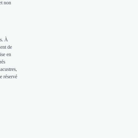
et non
es. À
ent de
ise en
rés
lacustres,
ge réservé