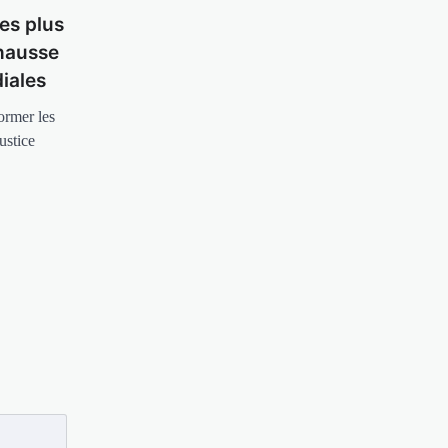
es plus
 hausse
iales
ormer les
ustice