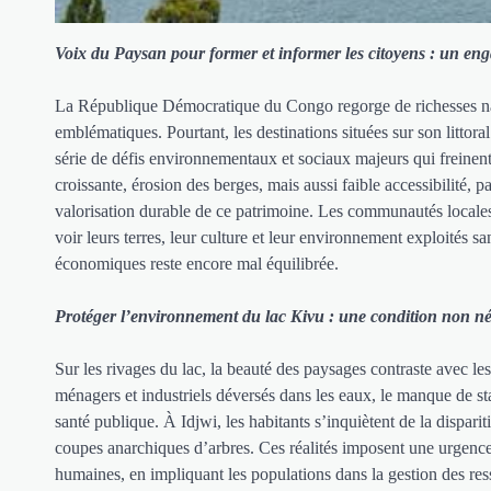
Voix du Paysan pour former et informer les citoyens : un enga
La République Démocratique du Congo regorge de richesses nature
emblématiques. Pourtant, les destinations situées sur son littor
série de défis environnementaux et sociaux majeurs qui freinent 
croissante, érosion des berges, mais aussi faible accessibilité, p
valorisation durable de ce patrimoine. Les communautés locales 
voir leurs terres, leur culture et leur environnement exploités s
économiques reste encore mal équilibrée.
Protéger l’environnement du lac Kivu : une condition non né
Sur les rivages du lac, la beauté des paysages contraste avec l
ménagers et industriels déversés dans les eaux, le manque de st
santé publique. À Idjwi, les habitants s’inquiètent de la dispari
coupes anarchiques d’arbres. Ces réalités imposent une urgence :
humaines, en impliquant les populations dans la gestion des re