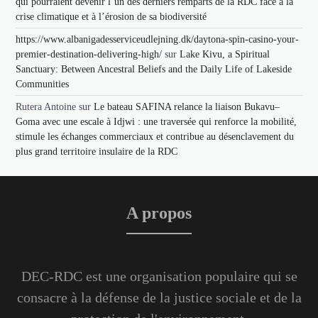
qui pourraient devenir l’un des derniers remparts de la RDC face à la
crise climatique et à l’érosion de sa biodiversité
https://www.albanigadesserviceudlejning.dk/daytona-spin-casino-your-
premier-destination-delivering-high/
sur
Lake Kivu, a Spiritual
Sanctuary: Between Ancestral Beliefs and the Daily Life of Lakeside
Communities
Rutera Antoine
sur
Le bateau SAFINA relance la liaison Bukavu–
Goma avec une escale à Idjwi : une traversée qui renforce la mobilité,
stimule les échanges commerciaux et contribue au désenclavement du
plus grand territoire insulaire de la RDC
A propos
DEC-RDC est une organisation populaire qui se
consacre à la défense de la justice sociale et de la