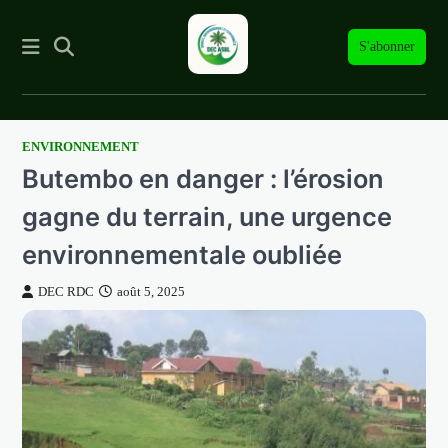
S'abonner
ENVIRONNEMENT
Skip
Butembo en danger : l’érosion
to
content
gagne du terrain, une urgence
environnementale oubliée
DEC RDC
août 5, 2025