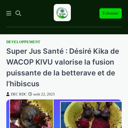
S'abonner
DÉVELOPPEMENT
Skip
Super Jus Santé : Désiré Kika de
to
content
WACOP KIVU valorise la fusion
puissante de la betterave et de
l’hibiscus
DEC RDC
août 22, 2025