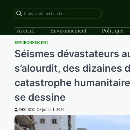
Acceuil
Environnement
Politique
ENVIRONNEMENT
Skip
Séismes dévastateurs au
to
content
s’alourdit, des dizaines 
catastrophe humanitaire
se dessine
DEC RDC
juillet 1, 2026