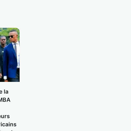
e la
AMBA
eurs
ricains