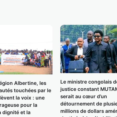
Le ministre congolais d
égion Albertine, les
justice constant MUT
tés touchées par le
serait au cœur d’un
lèvent la voix : une
détournement de plusi
urageuse pour la
millions de dollars amé
a dignité et la