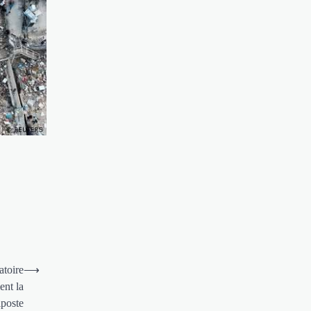
atoire
⟶
ent la
iposte