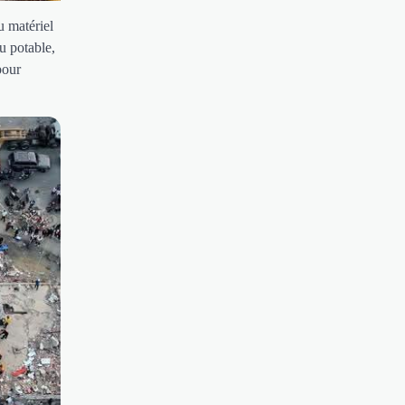
u matériel
u potable,
pour