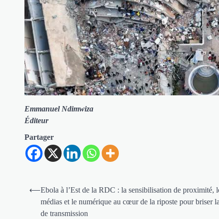
Emmanuel Ndimwiza
Éditeur
Partager
Navigation
⟵
Ebola à l’Est de la RDC : la sensibilisation de proximité, l
de
médias et le numérique au cœur de la riposte pour briser l
de transmission
l’article