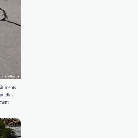
bâtiments
tielles,
ement