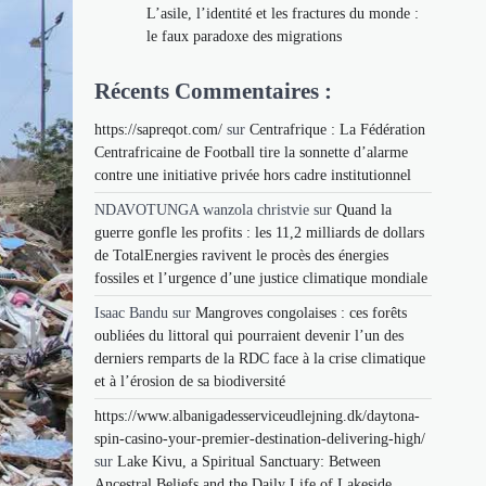
L’asile, l’identité et les fractures du monde :
le faux paradoxe des migrations
Récents Commentaires :
https://sapreqot.com/
sur
Centrafrique : La Fédération
Centrafricaine de Football tire la sonnette d’alarme
contre une initiative privée hors cadre institutionnel
NDAVOTUNGA wanzola christvie
sur
Quand la
guerre gonfle les profits : les 11,2 milliards de dollars
de TotalEnergies ravivent le procès des énergies
fossiles et l’urgence d’une justice climatique mondiale
Isaac Bandu
sur
Mangroves congolaises : ces forêts
oubliées du littoral qui pourraient devenir l’un des
derniers remparts de la RDC face à la crise climatique
et à l’érosion de sa biodiversité
https://www.albanigadesserviceudlejning.dk/daytona-
spin-casino-your-premier-destination-delivering-high/
sur
Lake Kivu, a Spiritual Sanctuary: Between
Ancestral Beliefs and the Daily Life of Lakeside