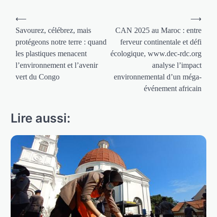
Navigation
⟵
⟶
de
Savourez, célébrez, mais
CAN 2025 au Maroc : entre
protégeons notre terre : quand
ferveur continentale et défi
l’article
les plastiques menacent
écologique, www.dec-rdc.org
l’environnement et l’avenir
analyse l’impact
vert du Congo
environnemental d’un méga-
événement africain
Lire aussi: