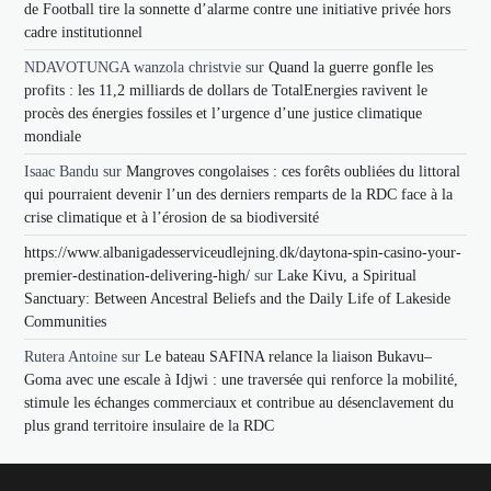
de Football tire la sonnette d’alarme contre une initiative privée hors
cadre institutionnel
NDAVOTUNGA wanzola christvie
sur
Quand la guerre gonfle les
profits : les 11,2 milliards de dollars de TotalEnergies ravivent le
procès des énergies fossiles et l’urgence d’une justice climatique
mondiale
Isaac Bandu
sur
Mangroves congolaises : ces forêts oubliées du littoral
qui pourraient devenir l’un des derniers remparts de la RDC face à la
crise climatique et à l’érosion de sa biodiversité
https://www.albanigadesserviceudlejning.dk/daytona-spin-casino-your-
premier-destination-delivering-high/
sur
Lake Kivu, a Spiritual
Sanctuary: Between Ancestral Beliefs and the Daily Life of Lakeside
Communities
Rutera Antoine
sur
Le bateau SAFINA relance la liaison Bukavu–
Goma avec une escale à Idjwi : une traversée qui renforce la mobilité,
stimule les échanges commerciaux et contribue au désenclavement du
plus grand territoire insulaire de la RDC