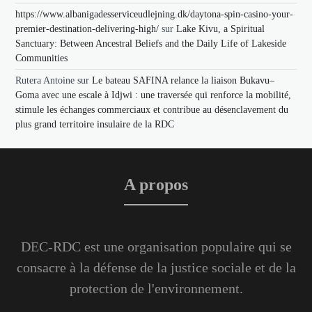
https://www.albanigadesserviceudlejning.dk/daytona-spin-casino-your-
premier-destination-delivering-high/
sur
Lake Kivu, a Spiritual
Sanctuary: Between Ancestral Beliefs and the Daily Life of Lakeside
Communities
Rutera Antoine
sur
Le bateau SAFINA relance la liaison Bukavu–
Goma avec une escale à Idjwi : une traversée qui renforce la mobilité,
stimule les échanges commerciaux et contribue au désenclavement du
plus grand territoire insulaire de la RDC
A propos
DEC-RDC est une organisation populaire qui se
consacre à la défense de la justice sociale et de la
protection de l'environnement.