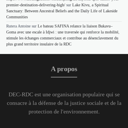
premier-destination-delivering-high/
sur
Lake Kivu, a Spiritual
Sanctuary: Between Ancestral Beliefs and the Daily Life of Lakeside
Communities
Rutera Antoine
sur
Le bateau SAFINA relance la liaison Bukavu–
Goma avec une escale à Idjwi : une traversée qui renforce la mobilité,
stimule les échanges commerciaux et contribue au désenclavement du
plus grand territoire insulaire de la RDC
A propos
DEC-RDC est une organisation populaire qui se
consacre à la défense de la justice sociale et de la
protection de l'environnement.