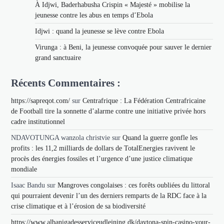
À Idjwi, Baderhabusha Crispin « Majesté » mobilise la
jeunesse contre les abus en temps d’Ebola
Idjwi : quand la jeunesse se lève contre Ebola
Virunga : à Beni, la jeunesse convoquée pour sauver le dernier
grand sanctuaire
Récents Commentaires :
https://sapreqot.com/
sur
Centrafrique : La Fédération Centrafricaine
de Football tire la sonnette d’alarme contre une initiative privée hors
cadre institutionnel
NDAVOTUNGA wanzola christvie
sur
Quand la guerre gonfle les
profits : les 11,2 milliards de dollars de TotalEnergies ravivent le
procès des énergies fossiles et l’urgence d’une justice climatique
mondiale
Isaac Bandu
sur
Mangroves congolaises : ces forêts oubliées du littoral
qui pourraient devenir l’un des derniers remparts de la RDC face à la
crise climatique et à l’érosion de sa biodiversité
https://www.albanigadesserviceudlejning.dk/daytona-spin-casino-your-