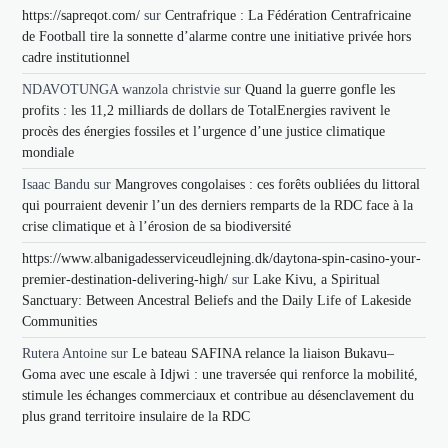
https://sapreqot.com/
sur
Centrafrique : La Fédération Centrafricaine
de Football tire la sonnette d’alarme contre une initiative privée hors
cadre institutionnel
NDAVOTUNGA wanzola christvie
sur
Quand la guerre gonfle les
profits : les 11,2 milliards de dollars de TotalEnergies ravivent le
procès des énergies fossiles et l’urgence d’une justice climatique
mondiale
Isaac Bandu
sur
Mangroves congolaises : ces forêts oubliées du littoral
qui pourraient devenir l’un des derniers remparts de la RDC face à la
crise climatique et à l’érosion de sa biodiversité
https://www.albanigadesserviceudlejning.dk/daytona-spin-casino-your-
premier-destination-delivering-high/
sur
Lake Kivu, a Spiritual
Sanctuary: Between Ancestral Beliefs and the Daily Life of Lakeside
Communities
Rutera Antoine
sur
Le bateau SAFINA relance la liaison Bukavu–
Goma avec une escale à Idjwi : une traversée qui renforce la mobilité,
stimule les échanges commerciaux et contribue au désenclavement du
plus grand territoire insulaire de la RDC