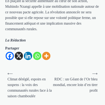
En plaçant la sécurité alimentaire au cœur de son action,
Muhindo Nzangi appelle à une mobilisation nationale autour de
ce nouveau pacte agricole. La révolution annoncée ne sera
possible que si elle repose sur une volonté politique ferme, un
financement adéquat et une implication massive des
communautés rurales.
La Rédaction
Partager
Navigation
⟵
⟶
de
Climat déréglé, espoirs en
RDC : un Géant de l’Or bleu
suspens : la voix des
mondial, encore loin d’en tirer
l’article
communautés rurales face à la
profit
saison chamboulée