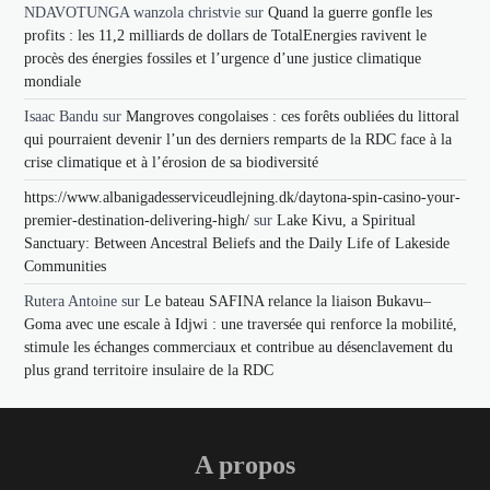
NDAVOTUNGA wanzola christvie
sur
Quand la guerre gonfle les
profits : les 11,2 milliards de dollars de TotalEnergies ravivent le
procès des énergies fossiles et l’urgence d’une justice climatique
mondiale
Isaac Bandu
sur
Mangroves congolaises : ces forêts oubliées du littoral
qui pourraient devenir l’un des derniers remparts de la RDC face à la
crise climatique et à l’érosion de sa biodiversité
https://www.albanigadesserviceudlejning.dk/daytona-spin-casino-your-
premier-destination-delivering-high/
sur
Lake Kivu, a Spiritual
Sanctuary: Between Ancestral Beliefs and the Daily Life of Lakeside
Communities
Rutera Antoine
sur
Le bateau SAFINA relance la liaison Bukavu–
Goma avec une escale à Idjwi : une traversée qui renforce la mobilité,
stimule les échanges commerciaux et contribue au désenclavement du
plus grand territoire insulaire de la RDC
A propos