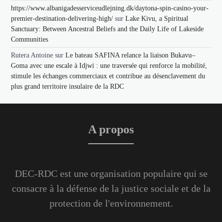
https://www.albanigadesserviceudlejning.dk/daytona-spin-casino-your-
premier-destination-delivering-high/
sur
Lake Kivu, a Spiritual
Sanctuary: Between Ancestral Beliefs and the Daily Life of Lakeside
Communities
Rutera Antoine
sur
Le bateau SAFINA relance la liaison Bukavu–
Goma avec une escale à Idjwi : une traversée qui renforce la mobilité,
stimule les échanges commerciaux et contribue au désenclavement du
plus grand territoire insulaire de la RDC
A propos
DEC-RDC est une organisation populaire qui se
consacre à la défense de la justice sociale et de la
protection de l'environnement.