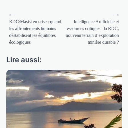
Navigation
⟵
⟶
de
RDC/Masisi en crise : quand
Intelligence Artificielle et
les affrontements humains
ressources critiques : la RDC,
l’article
déstabilisent les équilibres
nouveau terrain d’exploration
écologiques
minière durable ?
Lire aussi: