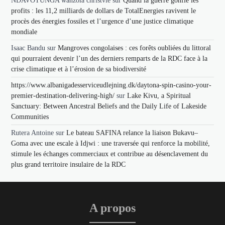
NDAVOTUNGA wanzola christvie
sur
Quand la guerre gonfle les
profits : les 11,2 milliards de dollars de TotalEnergies ravivent le
procès des énergies fossiles et l’urgence d’une justice climatique
mondiale
Isaac Bandu
sur
Mangroves congolaises : ces forêts oubliées du littoral
qui pourraient devenir l’un des derniers remparts de la RDC face à la
crise climatique et à l’érosion de sa biodiversité
https://www.albanigadesserviceudlejning.dk/daytona-spin-casino-your-
premier-destination-delivering-high/
sur
Lake Kivu, a Spiritual
Sanctuary: Between Ancestral Beliefs and the Daily Life of Lakeside
Communities
Rutera Antoine
sur
Le bateau SAFINA relance la liaison Bukavu–
Goma avec une escale à Idjwi : une traversée qui renforce la mobilité,
stimule les échanges commerciaux et contribue au désenclavement du
plus grand territoire insulaire de la RDC
A propos