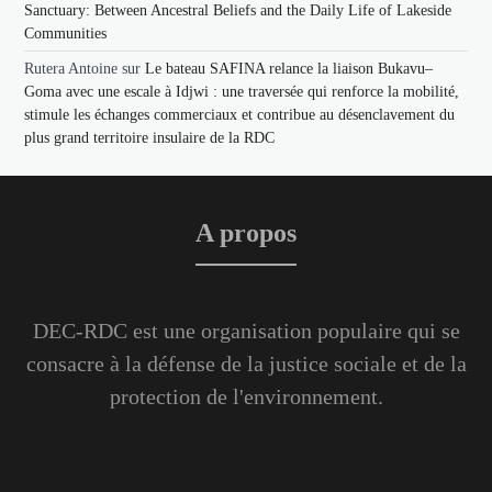
Sanctuary: Between Ancestral Beliefs and the Daily Life of Lakeside
Communities
Rutera Antoine
sur
Le bateau SAFINA relance la liaison Bukavu–
Goma avec une escale à Idjwi : une traversée qui renforce la mobilité,
stimule les échanges commerciaux et contribue au désenclavement du
plus grand territoire insulaire de la RDC
A propos
DEC-RDC est une organisation populaire qui se
consacre à la défense de la justice sociale et de la
protection de l'environnement.