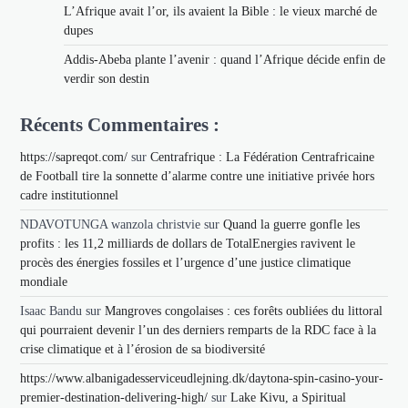
L’Afrique avait l’or, ils avaient la Bible : le vieux marché de
dupes
Addis-Abeba plante l’avenir : quand l’Afrique décide enfin de
verdir son destin
Récents Commentaires :
https://sapreqot.com/
sur
Centrafrique : La Fédération Centrafricaine
de Football tire la sonnette d’alarme contre une initiative privée hors
cadre institutionnel
NDAVOTUNGA wanzola christvie
sur
Quand la guerre gonfle les
profits : les 11,2 milliards de dollars de TotalEnergies ravivent le
procès des énergies fossiles et l’urgence d’une justice climatique
mondiale
Isaac Bandu
sur
Mangroves congolaises : ces forêts oubliées du littoral
qui pourraient devenir l’un des derniers remparts de la RDC face à la
crise climatique et à l’érosion de sa biodiversité
https://www.albanigadesserviceudlejning.dk/daytona-spin-casino-your-
premier-destination-delivering-high/
sur
Lake Kivu, a Spiritual