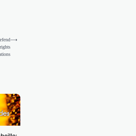
defend
⟶
rights
ations
beille: