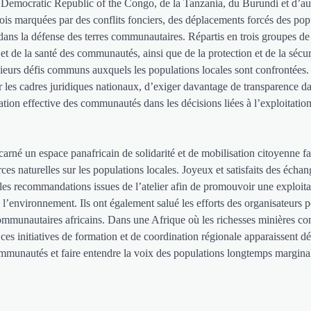
la Democratic Republic of the Congo, de la Tanzania, du Burundi et d’au
ois marquées par des conflits fonciers, des déplacements forcés des popu
 dans la défense des terres communautaires. Répartis en trois groupes de
et de la santé des communautés, ainsi que de la protection et de la sécur
sieurs défis communs auxquels les populations locales sont confrontées.
 les cadres juridiques nationaux, d’exiger davantage de transparence da
tion effective des communautés dans les décisions liées à l’exploitation
carné un espace panafricain de solidarité et de mobilisation citoyenne f
s naturelles sur les populations locales. Joyeux et satisfaits des échang
 les recommandations issues de l’atelier afin de promouvoir une exploita
 l’environnement. Ils ont également salué les efforts des organisateurs 
communautaires africains. Dans une Afrique où les richesses minières co
ces initiatives de formation et de coordination régionale apparaissent d
communautés et faire entendre la voix des populations longtemps margina