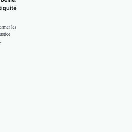
tiquité
ormer les
ustice
…