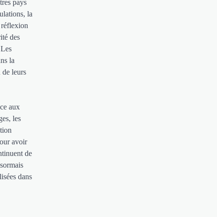
tres pays
lations, la
 réflexion
ité des
 Les
ns la
 de leurs
ace aux
es, les
tion
pour avoir
ntinuent de
ésormais
lisées dans