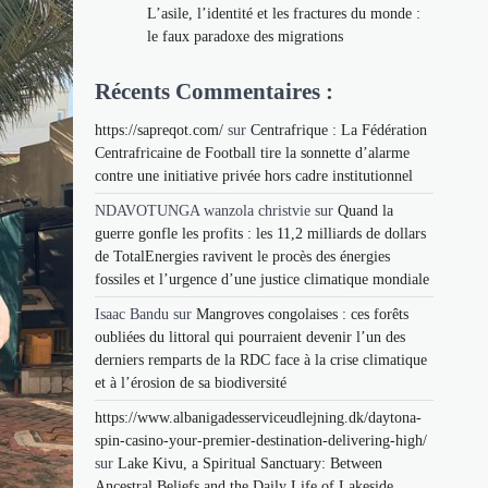
L’asile, l’identité et les fractures du monde :
le faux paradoxe des migrations
Récents Commentaires :
https://sapreqot.com/
sur
Centrafrique : La Fédération
Centrafricaine de Football tire la sonnette d’alarme
contre une initiative privée hors cadre institutionnel
NDAVOTUNGA wanzola christvie
sur
Quand la
guerre gonfle les profits : les 11,2 milliards de dollars
de TotalEnergies ravivent le procès des énergies
fossiles et l’urgence d’une justice climatique mondiale
Isaac Bandu
sur
Mangroves congolaises : ces forêts
oubliées du littoral qui pourraient devenir l’un des
derniers remparts de la RDC face à la crise climatique
et à l’érosion de sa biodiversité
https://www.albanigadesserviceudlejning.dk/daytona-
spin-casino-your-premier-destination-delivering-high/
sur
Lake Kivu, a Spiritual Sanctuary: Between
Ancestral Beliefs and the Daily Life of Lakeside